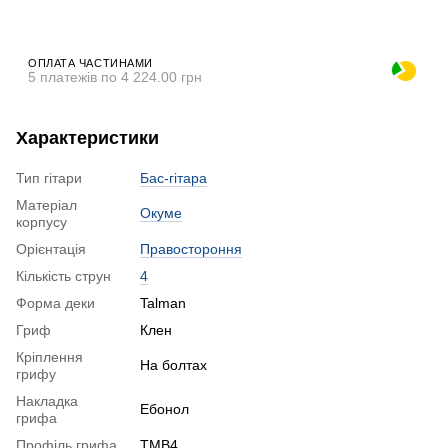
ОПЛАТА ЧАСТИНАМИ
5 платежів по 4 224.00 грн
Характеристики
Тип гітари
Бас-гітара
Матеріал
Окуме
корпусу
Орієнтація
Правостороння
Кількість струн
4
Форма деки
Talman
Гриф
Клен
Кріплення
На болтах
грифу
Накладка
Ебонол
грифа
Профіль грифа
TMB4