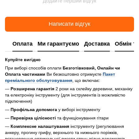
Додайте перший відгук
Написати відгук
Оплата
Ми гарантуємо
Доставка
Обмін т
Купуйте вигідно
При виборі способів оплати
Безготівковий, Онлайн чи
Оплата частинами
Ви безкоштовно отримуєте
Пакет
преміального обслуговування
, що включає:
—
Розширена гарантія
2 роки на склейку деревини, механіку
та електроніку інструменту (для інструментів із можливістю
підключення)
—
Профільна допомога
у виборі інструменту
—
Перевірка цілісності
та функціонування гітари
—
Комплексне налаштування
інструменту (регулювання
анкеру, прогину грифу, верхнього та нижнього поріжків,
встановлення оптимальної висоти струн згідно параметрів