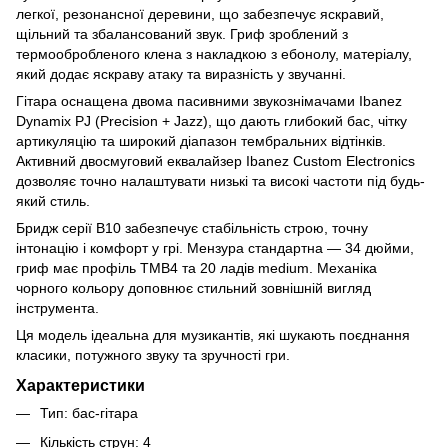
легкої, резонансної деревини, що забезпечує яскравий,
щільний та збалансований звук. Гриф зроблений з
термообробленого клена з накладкою з ебонолу, матеріалу,
який додає яскраву атаку та виразність у звучанні.
Гітара оснащена двома пасивними звукознімачами Ibanez
Dynamix PJ (Precision + Jazz), що дають глибокий бас, чітку
артикуляцію та широкий діапазон тембральних відтінків.
Активний двосмуговий еквалайзер Ibanez Custom Electronics
дозволяє точно налаштувати низькі та високі частоти під будь-
який стиль.
Бридж серії B10 забезпечує стабільність строю, точну
інтонацію і комфорт у грі. Мензура стандартна — 34 дюйми,
гриф має профіль TMB4 та 20 ладів medium. Механіка
чорного кольору доповнює стильний зовнішній вигляд
інструмента.
Ця модель ідеальна для музикантів, які шукають поєднання
класики, потужного звуку та зручності гри.
Характеристики
Тип: бас-гітара
Кількість струн: 4