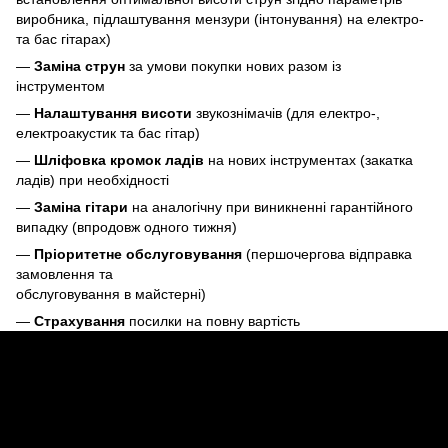
виробника, підлаштування мензури (інтонування) на електро-
та бас гітарах)
—
Заміна струн
за умови покупки нових разом із
інструментом
—
Налаштування висоти
звукознімачів (для електро-,
електроакустик та бас гітар)
—
Шліфовка кромок ладів
на нових інструментах (закатка
ладів) при необхідності
—
Заміна гітари
на аналогічну при виникненні гарантійного
випадку (впродовж одного тижня)
—
Пріоритетне обслуговування
(першочергова відправка
замовлення та
обслуговування в майстерні)
—
Страхування
посилки на повну вартість