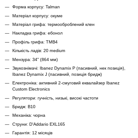
Форма корпусу: Talman
Матеріал корпусу: окуме
Матеріал грифа: термооброблений клен
Накладка грифа: ебонол
Профіль грифа: TMB4
Кількість ладів: 20 medium
Мензура: 34" (864 мм)
Звукознімачі: Ibanez Dynamix P (пасивний, нек позиція),
Ibanez Dynamix J (пасивний, позиція бридж)
Електроніка: активний 2-смуговий еквалайзер Ibanez
Custom Electronics
Регулятори: гучність, низькі, високі частоти
Бридж: B10
Механіка: чорна
Струни: D'Addario EXL165
Гарантія: 12 місяців