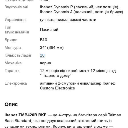
Звукознімачі
Ibanez Dynamix P (пасивний, нек позиція),
Ibanez Dynamix J (пасивний, позиція бридж)
Управління
гучність, низькі, високі частоти
Тип
Пасивний
звукознімачів
Бридж
B10
Мензура
34" (864 мм)
Кількість ладів
20
Механіка
чорна
Гарантія
12 місяців від виробника + 12 місяців від
"Гітарного дому"
Електроніка
активний 2-смуговий еквалайзер Ibanez
Custom Electronics
Опис
Ibanez TMB420B BKF
— це 4-струнна бас-гітара серії Talman
Bass Standard, яка поєднує класичний вінтажний стиль із
сучасними технологіями. Корпус виготовлений з окуме —