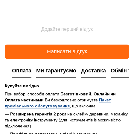
Додайте перший відгук
Написати відгук
Оплата
Ми гарантуємо
Доставка
Обмін т
Купуйте вигідно
При виборі способів оплати
Безготівковий, Онлайн чи
Оплата частинами
Ви безкоштовно отримуєте
Пакет
преміального обслуговування
, що включає:
—
Розширена гарантія
2 роки на склейку деревини, механіку
та електроніку інструменту (для інструментів із можливістю
підключення)
—
Профільна допомога
у виборі інструменту