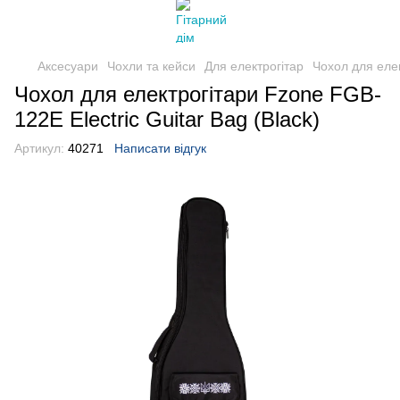
Аксесуари
Чохли та кейси
Для електрогітар
Чохол для елек
Чохол для електрогітари Fzone FGB-
122E Electric Guitar Bag (Black)
Артикул:
40271
Написати відгук