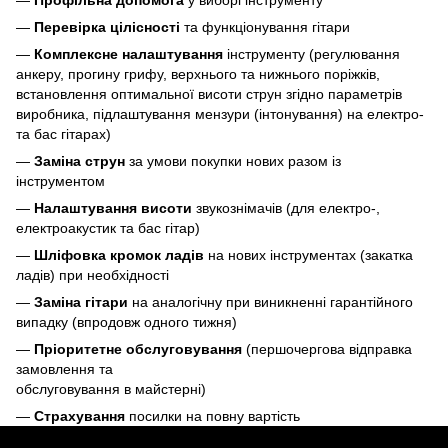
—
Перевірка цілісності
та функціонування гітари
—
Комплексне налаштування
інструменту (регулювання
анкеру, прогину грифу, верхнього та нижнього поріжків,
встановлення оптимальної висоти струн згідно параметрів
виробника, підлаштування мензури (інтонування) на електро-
та бас гітарах)
—
Заміна струн
за умови покупки нових разом із
інструментом
—
Налаштування висоти
звукознімачів (для електро-,
електроакустик та бас гітар)
—
Шліфовка кромок ладів
на нових інструментах (закатка
ладів) при необхідності
—
Заміна гітари
на аналогічну при виникненні гарантійного
випадку (впродовж одного тижня)
—
Пріоритетне обслуговування
(першочергова відправка
замовлення та
обслуговування в майстерні)
—
Страхування
посилки на повну вартість