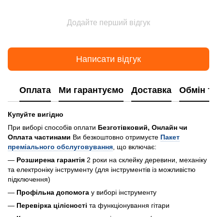
Додайте перший відгук
Написати відгук
Оплата
Ми гарантуємо
Доставка
Обмін т
Купуйте вигідно
При виборі способів оплати
Безготівковий, Онлайн чи
Оплата частинами
Ви безкоштовно отримуєте
Пакет
преміального обслуговування
, що включає:
—
Розширена гарантія
2 роки на склейку деревини, механіку
та електроніку інструменту (для інструментів із можливістю
підключення)
—
Профільна допомога
у виборі інструменту
—
Перевірка цілісності
та функціонування гітари