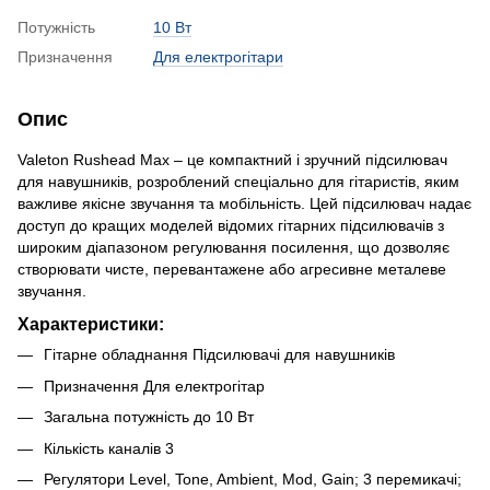
Потужність
10 Вт
Призначення
Для електрогітари
Опис
Valeton Rushead Max – це компактний і зручний підсилювач
для навушників, розроблений спеціально для гітаристів, яким
важливе якісне звучання та мобільність. Цей підсилювач надає
доступ до кращих моделей відомих гітарних підсилювачів з
широким діапазоном регулювання посилення, що дозволяє
створювати чисте, перевантажене або агресивне металеве
звучання.
Характеристики:
Гітарне обладнання Підсилювачі для навушників
Призначення Для електрогітар
Загальна потужність до 10 Вт
Кількість каналів 3
Регулятори Level, Tone, Ambient, Mod, Gain; 3 перемикачі;