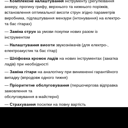
—
Комплексне налаштування
інструменту (регулювання
анкеру, прогину грифу, верхнього та нижнього поріжків,
встановлення оптимальної висоти струн згідно параметрів
виробника, підлаштування мензури (інтонування) на електро-
та бас гітарах)
—
Заміна струн
за умови покупки нових разом із
інструментом
—
Налаштування висоти
звукознімачів (для електро-,
електроакустик та бас гітар)
—
Шліфовка кромок ладів
на нових інструментах (закатка
ладів) при необхідності
—
Заміна гітари
на аналогічну при виникненні гарантійного
випадку (впродовж одного тижня)
—
Пріоритетне обслуговування
(першочергова відправка
замовлення та
обслуговування в майстерні)
—
Страхування
посилки на повну вартість