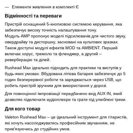
Елементи живлення в комплекті Є
Відмінності та переваги
Пристрій оснащений 5-кнопковою системою керування, яка
забезпечує високу точність налаштування тону.
Модуль AMP пропонує моделі підсилювачів для чистого звуку,
овердрайву та дисторшну, засновані на культових зразках.
Також доступні модулі ефектів MOD та AMBIENT. Перший
включає хорус, тремоло та фленджер, а другий –
реверберацію та ділей.
Rushead Max ідеально підходить для практики та виступів у
будь-яких умовах. Вбудована літієва батарея забезпечує до 5
годин безперервної роботи та заряджається через USB, що
робить пристрій зручним для використання у дорозі.
Для повноцінної імпровізації передбачено вхід AUX IN, який
дозволяє підключати аудіоплеєри та грати під улюблені треки.
Для кого товар
Valeton Rushead Max – це ідеальний інструмент для гітаристів,
які хочуть насолоджуватись професійним звучанням, не
прив'язуючись до студійних умов.