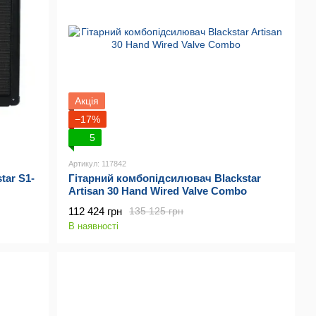
Акція
−17%
5
Артикул: 117842
tar S1-
Гітарний комбопідсилювач Blackstar
Artisan 30 Hand Wired Valve Combo
112 424 грн
135 125 грн
В наявності