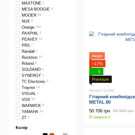
MAXTONE
1
MESA BOOGIE
6
MOOER
28
NUX
9
Orange
102
PAXPHIL
1
PEAVEY
20
PRS
7
Randall
1
Акція
Rocktron
10
−17%
Roland
6
SOLDANO
2
5
SYNERGY
1
Premium
TC Electronic
2
Traynor
13
Артикул: 121445
VISUAL
1
Гітарний комбопідс
VOX
55
METAL 60
WARWICK
9
50 706 грн
60 945 грн
YAMAHA
12
В наявності
ZT
2
Колір