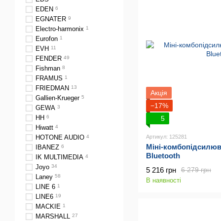
EDEN
6
EGNATER
9
Electro-harmonix
1
Eurofon
1
EVH
11
FENDER
49
Fishman
8
FRAMUS
1
FRIEDMAN
13
Акція
Gallien-Krueger
5
−17%
GEWA
3
HH
6
5
Hiwatt
4
Артикул: 125281
HOTONE AUDIO
4
Міні-комбопідсилюва
IBANEZ
6
Bluetooth
IK MULTIMEDIA
4
Joyo
34
5 216 грн
6 279 грн
Laney
58
В наявності
LINE 6
1
LINE6
19
MACKIE
1
MARSHALL
27