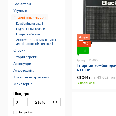
Бас-гітари
Укулеле
Гітарні підсилювачі
Комбопідсилювачі
Підсилювачі-голови
Гітарні кабінети
Акція
Аксесуари та комплектуючі
−17%
для гітарних підсилювачів
Струни
5
Гітарні ефекти
Артикул: 117845
Аксесуари
Гітарний комбопідси
40 Club
Аудіотехніка
Клавішні інструменти
36 344 грн
43 682 грн
В наявності
Майстерня
Ціна, грн
От Ціна, грн
До Ціна, грн
ОК
Акція
101