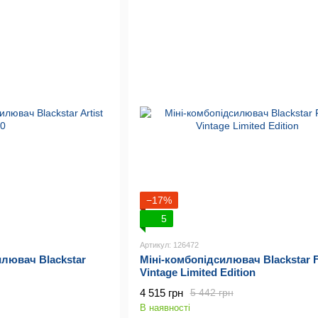
−17%
5
Артикул: 126472
илювач Blackstar
Міні-комбопідсилювач Blackstar 
Vintage Limited Edition
4 515 грн
5 442 грн
В наявності