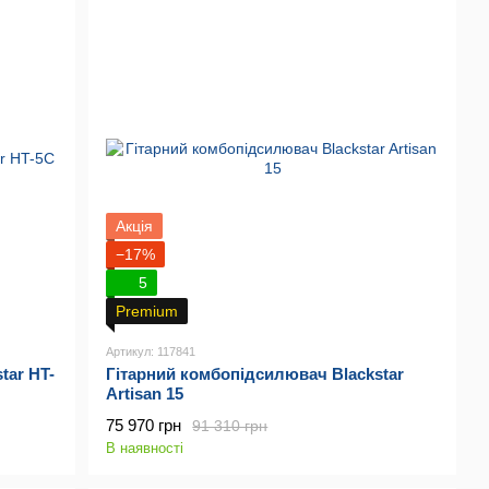
Акція
−17%
5
Premium
Артикул: 117841
tar HT-
Гітарний комбопідсилювач Blackstar
Artisan 15
75 970 грн
91 310 грн
В наявності