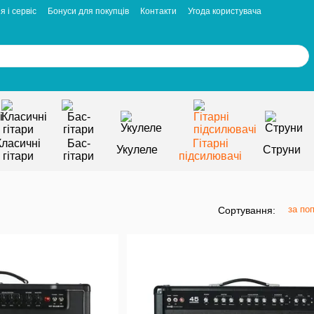
я і сервіс
Бонуси для покупців
Контакти
Угода користувача
Класичні
Бас-
Гітарні
Укулеле
Струни
гітари
гітари
підсилювачі
за по
Сортування: