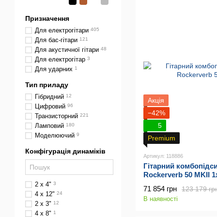
Призначення
Для електрогітари
405
Для бас-гітари
121
Для акустичної гітари
48
Для електрогітар
3
Для ударних
1
Тип приладу
Гібридний
12
Акція
Цифровий
96
−42%
Транзисторний
221
5
Ламповий
180
Моделюючий
9
Premium
Конфігурація динаміків
Артикул: 118886
Гітарний комбопідс
Rockerverb 50 MKII 1
2 x 4"
3
71 854 грн
123 179 гр
4 х 12"
24
В наявності
2 x 3"
12
4 х 8"
1