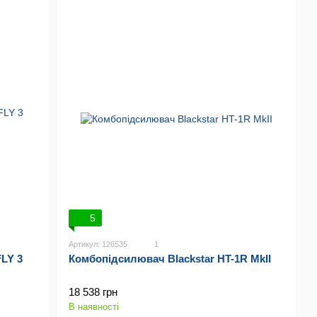
5
Артикул: 126535
1
FLY 3
Комбопідсилювач Blackstar HT-1R MkII
18 538 грн
В наявності