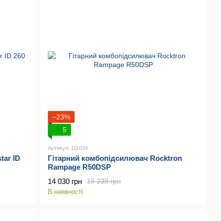
−23%
5
Артикул: 111034
tar ID
Гітарний комбопідсилювач Rocktron
Rampage R50DSP
14 030 грн
18 239 грн
В наявності