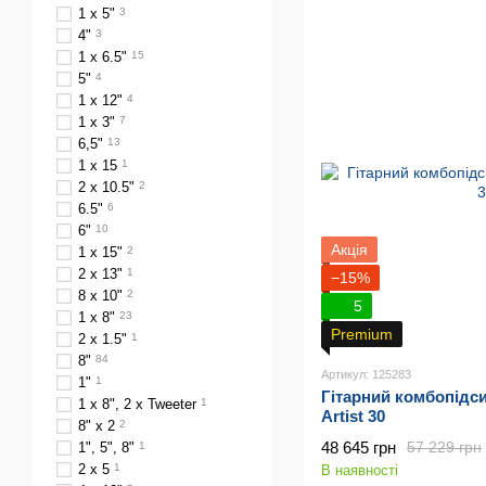
1 x 5"
3
4"
3
1 x 6.5"
15
5"
4
1 х 12"
4
1 x 3"
7
6,5"
13
1 х 15
1
2 x 10.5"
2
6.5"
6
6"
10
Акція
1 х 15"
2
2 x 13"
1
−15%
8 х 10"
2
5
1 x 8"
23
Premium
2 x 1.5"
1
8"
84
Артикул: 125283
1"
1
Гітарний комбопідс
1 x 8", 2 x Tweeter
1
Artist 30
8" х 2
2
48 645 грн
57 229 грн
1", 5", 8"
1
2 x 5
1
В наявності