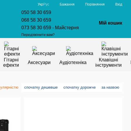
Порівняння
Укр
Рус
Бажання
Вхід
050 58 30 659
068 58 30 659
Мій кошик
073 58 30 659 - Майстерня
Передзвонити вам?
Гітарні
Клавішні
Аксесуари
Аудіотехніка
ефекти
інструменти
пулярністю
спочатку дешевше
спочатку дорожче
за назвою