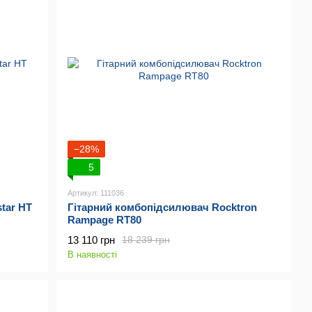
−28%
5
Артикул: 111036
tar HT
Гітарний комбопідсилювач Rocktron
Rampage RT80
13 110 грн
18 239 грн
В наявності