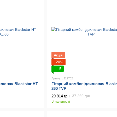
Акція
−20%
5
Артикул: 119702
илювач Blackstar HT
Гітарний комбопідсилювач Blacks
260 TVP
29 814 грн
37 269 грн
В наявності