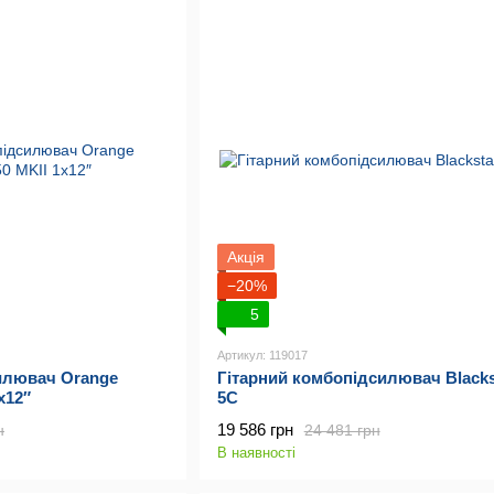
Акція
−20%
5
Артикул: 119017
илювач Orange
Гітарний комбопідсилювач Blacks
x12″
5C
19 586 грн
н
24 481 грн
В наявності