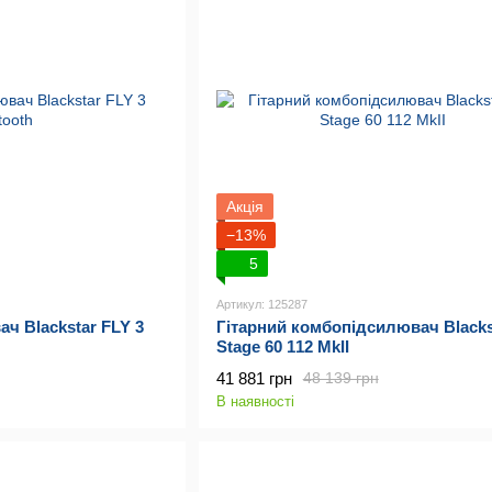
Акція
−13%
5
Артикул: 125287
ч Blackstar FLY 3
Гітарний комбопідсилювач Blacks
Stage 60 112 MkII
41 881 грн
48 139 грн
В наявності