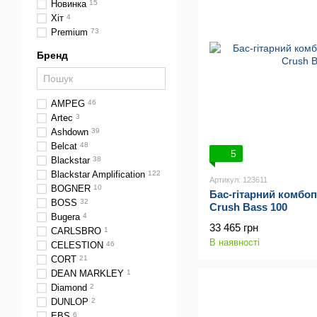
Новинка
15
Хіт
4
Premium
73
Бренд
AMPEG
46
Artec
3
Ashdown
39
Belcat
48
5
Blackstar
38
Blackstar Amplification
122
Артикул: 123611
BOGNER
10
Бас-гітарний комбо
BOSS
32
Crush Bass 100
Bugera
4
33 465 грн
CARLSBRO
1
В наявності
CELESTION
46
CORT
21
DEAN MARKLEY
1
Diamond
2
DUNLOP
2
EBS
6