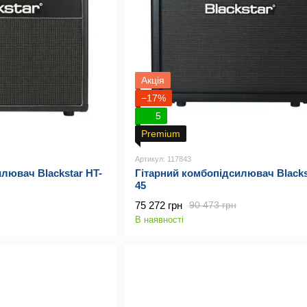
Акція
−17%
5
Premium
Артикул: 117843
лювач Blackstar HT-
Гітарний комбопідсилювач Blacks
45
75 272 грн
90 473 грн
В наявності