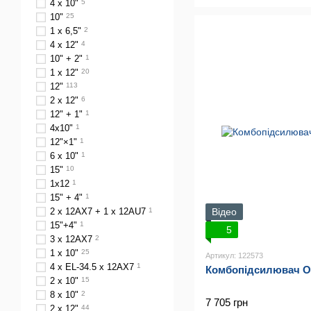
4 x 10"
5
10"
25
1 x 6,5"
2
4 x 12"
4
10" + 2"
1
1 x 12"
20
12"
113
2 x 12"
6
12" + 1"
1
4x10"
1
12"×1"
1
6 х 10"
1
15"
10
1x12
1
15" + 4"
1
Відео
2 х 12AX7 + 1 х 12AU7
1
15"+4"
1
5
3 x 12AX7
2
1 x 10"
25
Артикул: 122573
4 x EL-34.5 x 12AX7
1
Комбопідсилювач O
2 х 10"
15
8 x 10"
2
7 705 грн
2 х 12"
44