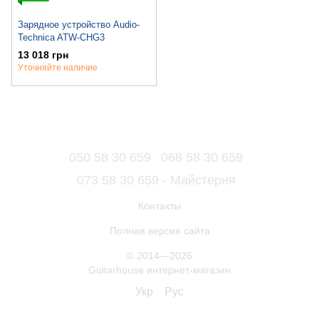
Зарядное устройство Audio-
Technica ATW-CHG3
13 018 грн
Уточняйте наличие
050 58 30 659
068 58 30 659
073 58 30 659 - Майстерня
Контакты
Полная версия сайта
© 2014—2026
Guitarhouse интернет-магазин
Укр
Рус