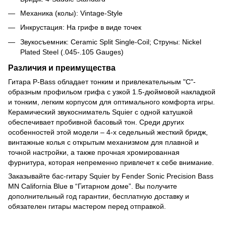
Механика (колы): Vintage-Style
Инкрустация: На грифе в виде точек
Звукосъемник: Ceramic Split Single-Coil; Струны: Nickel
Plated Steel (.045-.105 Gauges)
Различия и преимущества
Гитара P-Bass обладает тонким и привлекательным "С"-
образным профильом грифа с узкой 1.5-дюймовой накладкой
и тонким, легким корпусом для оптимального комфорта игры.
Керамический звукосниматель Squier с одной катушкой
обеспечивает пробивной басовый тон. Среди других
особенностей этой модели – 4-х седельный жесткий бридж,
винтажные колья с открытым механизмом для плавной и
точной настройки, а также прочная хромированная
фурнитура, которая непременно привлечет к себе внимание.
Заказывайте бас-гитару Squier by Fender Sonic Precision Bass
MN California Blue в “Гитарном доме”. Вы получите
дополнительный год гарантии, бесплатную доставку и
обязателен гитары мастером перед отправкой.