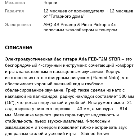
Механика
Черная
Гарантия
12 месяцев от производителя + 12 месяцев
от "Гитарного дома"
Электроника
AEQ-4B Preamp & Piezo Pickup с 4х
полосным эквалайзером и тюнером
Описание
Электроакустическая бас гитара Aria FEB-F2M STBR
– это
беспорядочный 4-струнный инструмент, сочетающий комфорт
игры с качественным и насыщенным звучанием. Корпус
изготовлен из нато с фигурным рисунком (Flamed Nato), что
обеспечивает хороший внешний вид и глубокое
сбалансированное звучание. Гриф также сделан из нато с
накладкой из палисандра, радиус накладки составляет 380 мм
(15"), что делает игру легкой и удобной. Инструмент имеет 21
лад, ширина у нижнего порожка — 43 мм, а мензура — 814
мм. Механика черного цвета гарантирует надежность и
стабильность. пьезо звукоснимателем, 4-полосным
эквалайзером и тюнером позволяет гибко настраивать звук
для разных стилей и условий игры – Stained Brown.