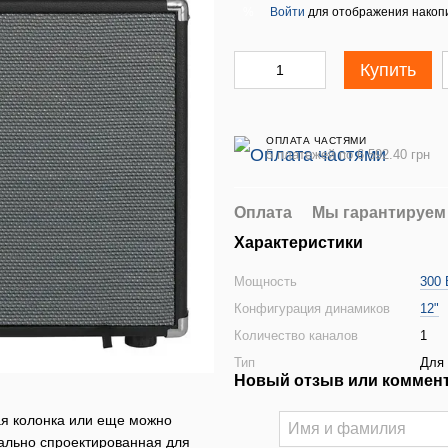
Войти
для отображения накопи
%
Купить
ОПЛАТА ЧАСТЯМИ
5 платежей по 6 592.40 грн
Оплата
Мы гарантируем
Характеристики
Мощность
300 
Конфигурация динамиков
12"
Количество каналов
1
Тип
Для 
Новый отзыв или коммен
ая колонка или еще можно
циально спроектированная для