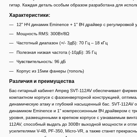
гитар. Каждая деталь особым образом разработана для испол
Характеристики:
12" НЧ динамик Eminence + 1" ВЧ драйвер с регулировкой 
Мощность RMS: 300Вт/8Ω
Частотный диапазон (+/- 3дБ): 70 Гц – 18 кГц
Полезная низкая частота (-10дБ): 35 Гц
Чувствительность: 96 дБ
Корпус из 15мм фанеры (тополь)
Различия и преимущества
Бас-гитарный кабинет Ampeg SVT-112AV обеспечивает фирме
компактном корпусе с фазоинверторной конструкцией, оптим
динамическую атаку и глубокий насыщенный бас. SVT-112AV
динамиком Eminence и 1" компрессионным ВЧ драйвером с тр
уровня, размещенными в крепком корпусе с узнаваемым вин
112AV, способный выдать до 300Вт выходной мощности и от
усилителями V-4B, PF-350, Micro-VR, а также станет прекрас