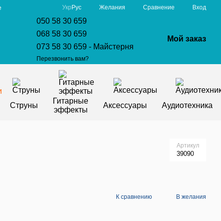
Сравнение
Укр
Рус
Желания
Вход
е
050 58 30 659
068 58 30 659
Мой заказ
073 58 30 659 - Майстерня
Перезвонить вам?
Гитарные
Струны
Аксессуары
Аудиотехника
эффекты
Артикул
39090
К сравнению
В желания