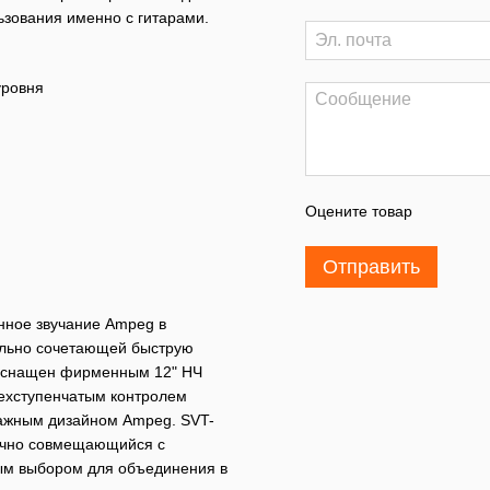
ьзования именно с гитарами.
уровня
Оцените товар
Отправить
нное звучание Ampeg в
ально сочетающей быструю
 оснащен фирменным 12" НЧ
ехступенчатым контролем
тажным дизайном Ampeg. SVT-
лично совмещающийся с
ным выбором для объединения в