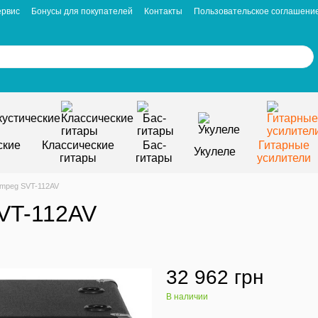
ервис
Бонусы для покупателей
Контакты
Пользовательское соглашени
ские
Классические
Бас-
Гитарные
Укулеле
гитары
гитары
усилители
Ampeg SVT-112AV
VT-112AV
32 962 грн
В наличии