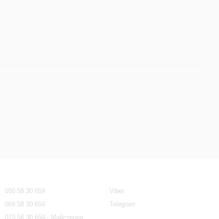
Контактная информация
050 58 30 659
Viber
068 58 30 659
Telegram
073 58 30 659 - Майстерня