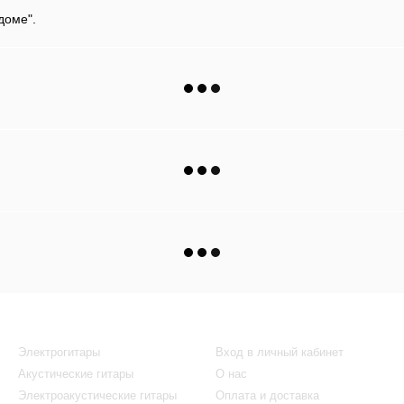
доме".
Каталог
Клиентам
Электрогитары
Вход в личный кабинет
Акустические гитары
О нас
Электроакустические гитары
Оплата и доставка