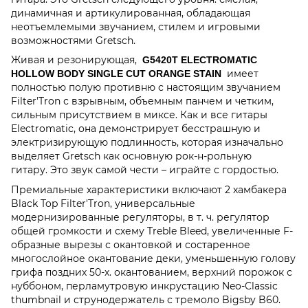
динамичная и артикулированная, обладающая
неотъемлемыми звучанием, стилем и игровыми
возможностями Gretsch.
Живая и резонирующая,
G5420T ELECTROMATIC
имеет
HOLLOW BODY SINGLE CUT ORANGE STAIN
полностью полую противню с настоящим звучанием
Filter'Tron с взрывным, объемным панчем и четким,
сильным присутствием в миксе.
Как и все гитары
Electromatic, она демонстрирует бесстрашную и
электризирующую подлинность, которая изначально
выделяет Gretsch как основную рок-н-рольную
гитару.
Это звук самой чести – играйте с гордостью.
Премиальные характеристики включают 2 хамбакера
Black Top Filter'Tron, универсальные
модернизированные регуляторы, в т. ч. регулятор
общей громкости и схему Treble Bleed, увеличенные F-
образные вырезы с окантовкой и состаренное
многослойное окантование деки, уменьшенную голову
грифа поздних 50-х. окантованием, верхний порожок с
нуббоном, перламутровую инкрустацию Neo-Classic
thumbnail и струнодержатель с тремоло Bigsby B60.