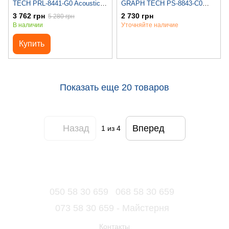
TECH PRL-8441-G0 Acoustic
GRAPH TECH PS-8843-C0
Locking 3+3 Vintage Gold
String Saver ResoMax NV2
3 762 грн
2 730 грн
5 280 грн
Auto Lock Bridge 4MM Chrome
В наличии
Уточняйте наличие
Купить
Показать еще 20 товаров
Назад
Вперед
1
из 4
050 58 30 659
068 58 30 659
073 58 30 659 - Майстерня
Контакты