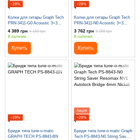
−29%
−29%
Колки для гитары Graph Tech
Колки для гитары Graph Tech
PRN-3411-G0 Acoustic 3+3
PRN-3411-N0 Acoustic 3+3
Skeleton Button Gold
Skeleton Button Nickel
4 389 грн
3 762 грн
6 160 грн
5 280 грн
В наличии
В наличии
Купить
Купить
Акция
−29%
−29%
Бридж типа tune-o-matic
Бридж типа tune-o-matic Graph
GRAPH TECH PS-8843-BN
Tech PS-8843-N0 String Saver