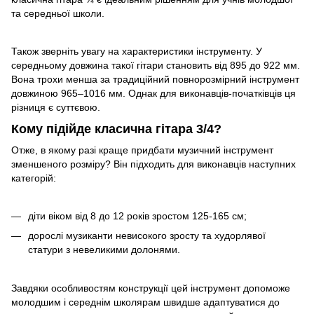
та середньої школи.
Також зверніть увагу на характеристики інструменту. У
середньому довжина такої гітари становить від 895 до 922 мм.
Вона трохи менша за традиційний повнорозмірний інструмент
довжиною 965–1016 мм. Однак для виконавців-початківців ця
різниця є суттєвою.
Кому підійде класична гітара 3/4?
Отже, в якому разі краще придбати музичний інструмент
зменшеного розміру? Він підходить для виконавців наступних
категорій:
діти віком від 8 до 12 років зростом 125-165 см;
дорослі музиканти невисокого зросту та худорлявої
статури з невеликими долонями.
Завдяки особливостям конструкції цей інструмент допоможе
молодшим і середнім школярам швидше адаптуватися до