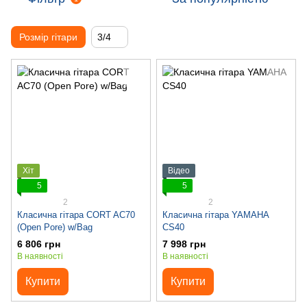
Розмір гітари
3/4
Хіт
Відео
5
5
2
2
Класична гітара CORT AC70
Класична гітара YAMAHA
(Open Pore) w/Bag
CS40
6 806 грн
7 998 грн
В наявності
В наявності
Купити
Купити