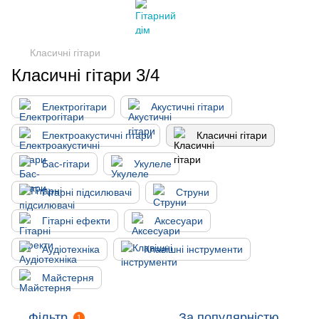
Класичні гітари
Класичні гітари 3/4
Електрогітари
Акустичні гітари
Електроакустичні гітари
Класичні гітари
Бас-гітари
Укулеле
Гітарні підсилювачі
Струни
Гітарні ефекти
Аксесуари
Аудіотехніка
Клавішні інструменти
Майстерня
Фільтр
За популярністю
1