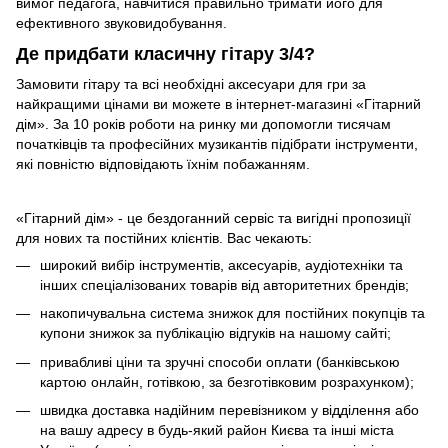
вимог педагога, навчитися правильно тримати його для
ефективного звуковидобування.
Де придбати класичну гітару 3/4?
Замовити гітару та всі необхідні аксесуари для гри за
найкращими цінами ви можете в інтернет-магазині «Гітарний
дім». За 10 років роботи на ринку ми допомогли тисячам
початківців та професійних музикантів підібрати інструменти,
які повністю відповідають їхнім побажанням.
«Гітарний дім» - це бездоганний сервіс та вигідні пропозиції
для нових та постійних клієнтів. Вас чекають:
широкий вибір інструментів, аксесуарів, аудіотехніки та
інших спеціалізованих товарів від авторитетних брендів;
накопичувальна система знижок для постійних покупців та
купони знижок за публікацію відгуків на нашому сайті;
привабливі ціни та зручні способи оплати (банківською
картою онлайн, готівкою, за безготівковим розрахунком);
швидка доставка надійним перевізником у відділення або
на вашу адресу в будь-який район Києва та інші міста