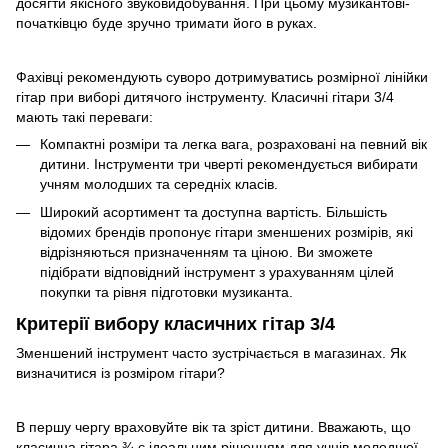
досягти якісного звуковидобування. При цьому музикантові-
початківцю буде зручно тримати його в руках.
Фахівці рекомендують суворо дотримуватись розмірної лінійки
гітар при виборі дитячого інструменту. Класичні гітари 3/4
мають такі переваги:
Компактні розміри та легка вага, розраховані на певний вік
дитини. Інструменти три чверті рекомендується вибирати
учням молодших та середніх класів.
Широкий асортимент та доступна вартість. Більшість
відомих брендів пропонує гітари зменшених розмірів, які
відрізняються призначенням та ціною. Ви зможете
підібрати відповідний інструмент з урахуванням цілей
покупки та рівня підготовки музиканта.
Критерії вибору класичних гітар 3/4
Зменшений інструмент часто зустрічається в магазинах. Як
визначитися із розміром гітари?
В першу чергу враховуйте вік та зріст дитини. Вважають, що
класична гітара ¾ є ідеальним рішенням для учнів молодшої