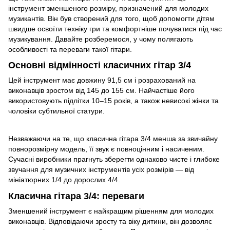
інструмент зменшеного розміру, призначений для молодих
музикантів. Він був створений для того, щоб допомогти дітям
швидше освоїти техніку гри та комфортніше почуватися під час
музикування. Давайте розберемося, у чому полягають
особливості та переваги такої гітари.
Основні відмінності класичних гітар 3/4
Цей інструмент має довжину 91,5 см і розрахований на
виконавців зростом від 145 до 155 см. Найчастіше його
використовують підлітки 10–15 років, а також невисокі жінки та
чоловіки субтильної статури.
Незважаючи на те, що класична гітара 3/4 менша за звичайну
повнорозмірну модель, її звук є повноцінним і насиченим.
Сучасні виробники прагнуть зберегти однаково чисте і глибоке
звучання для музичних інструментів усіх розмірів — від
мініатюрних 1/4 до дорослих 4/4.
Класична гітара 3/4: переваги
Зменшений інструмент є найкращим рішенням для молодих
виконавців. Відповідаючи зросту та віку дитини, він дозволяє