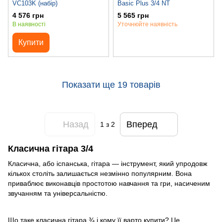
VC103K (набір)
Basic Plus 3/4 NT
4 576 грн
5 565 грн
В наявності
Уточнюйте наявність
Купити
Показати ще 19 товарів
Назад
Вперед
1
з 2
Класична гітара 3/4
Класична, або іспанська, гітара — інструмент, який упродовж
кількох століть залишається незмінно популярним. Вона
приваблює виконавців простотою навчання та гри, насиченим
звучанням та універсальністю.
Що таке класична гітара ¾ і кому її варто купити? Це