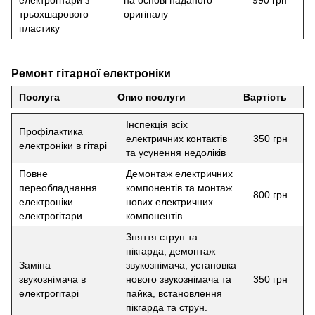
електрогітари з
на основі наданого
990 грн
трьохшарового
оригіналу
пластику
Ремонт гітарної електроніки
Послуга
Опис послуги
Вартість
Інспекція всіх
Профілактика
електричних контактів
350 грн
електроніки в гітарі
та усунення недоліків
Повне
Демонтаж електричних
переобладнання
компонентів та монтаж
800 грн
електроніки
нових електричних
електрогітари
компонентів
Зняття струн та
пікгарда, демонтаж
Заміна
звукознімача, установка
звукознімача в
нового звукознімача та
350 грн
електрогітарі
пайка, встановлення
пікгарда та струн.