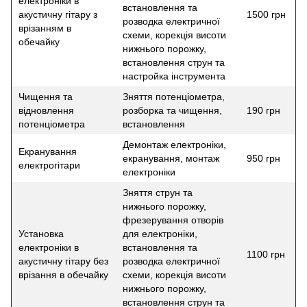
електроніки в
встановлення та
акустичну гітару з
1500 грн
розводка електричної
врізанням в
схеми, корекція висоти
обечайку
нижнього порожку,
встановлення струн та
настройка інструмента
Чищення та
Зняття потенціометра,
відновлення
розборка та чищення,
190 грн
потенціометра
встановлення
Демонтаж електроніки,
Екранування
екранування, монтаж
950 грн
електрогітари
електроніки
Зняття струн та
нижнього порожку,
фрезерування отворів
Установка
для електроніки,
електроніки в
встановлення та
1100 грн
акустичну гітару без
розводка електричної
врізання в обечайку
схеми, корекція висоти
нижнього порожку,
встановлення струн та