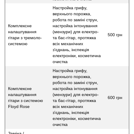
Настройка грифу,
верхнього порожка,
робота по заміні струн,
Комплексне
настройка інтонування
налаштування
(мензури) для електро-
500 грн
гітари з тремоло-
та бас-гітар, протяжка
системою
всіх механічних
з'єднань, інспекція
електроніки, косметична
очистка
Настройка грифу,
верхнього порожка,
робота по заміні струн,
Комплексне
настройка інтонування
налаштування
(мензури) для електро-
600 грн
гітари з системою
та бас-гітар, протяжка
Floyd Rose
всіх механічних
з'єднань, інспекція
електроніки, косметична
очистка
Заміна /