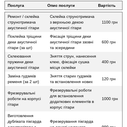
Послуга
Опис послуги
Вартість
Ремонт / склейка
Склейка струнотримача
струнотримача
з верхньою декою
1100 грн
акустичної гітари
акустичної гітари
Поклейка тріщини
Фіксація тріщини деки
деки акустичної
акустичної гітари ззовні
600 грн
гітари (за шт)
та зсередини
Склеювання
Зняття струн, нанесення
пружини деки
клею, фіксація сушка
400 грн
акустичної гітари
місця склейки
Заміна гудзиків
Зняття старих гудзиків
120 грн
ременя (за 2 шт)
та встановлення нових
Фрезерувальні роботи
Фрезерувальні
для встановлення
роботи на корпусі
1000 грн
додаткових елементів в
гітари
корпус гітари
Виготовлення
дубліката пікгарда
Фрезерування пікгарда