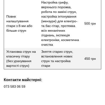
Настройка грифу,
верхнього порожка,
робота по заміні струн,
Повне
настройка інтонування
налаштування
(мензури) для електро-
500 грн
гітари з 8-ми або
та бас-гітар, протяжка
більше струн
всіх механічних
з'єднань, інспекція
електроніки, косметична
очистка
Установка струн на
Зняття старих струн,
класичну гітару
встановлення нових
450 грн
(без урахування
струн та настройка
вартості струн)
гітари
Контакти майстерні:
073 583 06 59