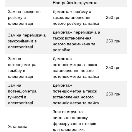
Настройка інструмента.
Заміна вихідного
Демонтаж роз'єму а
роз'єму в
також встановлення
250 грн
електрогітарі
нового роз'єму та пайка
Демонтаж перемикача а
Заміна перемикача
також встановлення
звукознімачів в
250 грн
нового перемикача та
електрогітарі
розпайка
Заміна
Демонтаж
потенціометра
потенціометра а також
250 грн
тембру в
встановлення нового
електрогітарі
потенціометра та пайка
Заміна
Демонтаж
потенціометра
потенціометра а також
250 грн
гучності в
встановлення нового
електрогітарі
потенціометра та пайка
Зняття струн та
нижнього порожку,
фрезерування отворів
Установка
для електроніки,