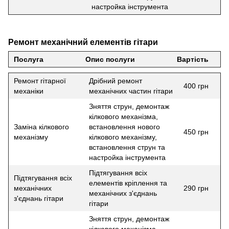
настройка інструмента
Ремонт механічний елементів гітари
Послуга
Опис послуги
Вартість
Ремонт гітарної
Дрібний ремонт
400 грн
механіки
механічних частин гітари
Зняття струн, демонтаж
кілкового механізма,
Заміна кілкового
встановлення нового
450 грн
механізму
кілкового механізму,
встановлення струн та
настройка інструмента
Підтягування всіх
Підтягування всіх
елементів кріплення та
механічних
290 грн
механічних з'єднань
з'єднань гітари
гітари
Зняття струн, демонтаж
кілкового механізма,