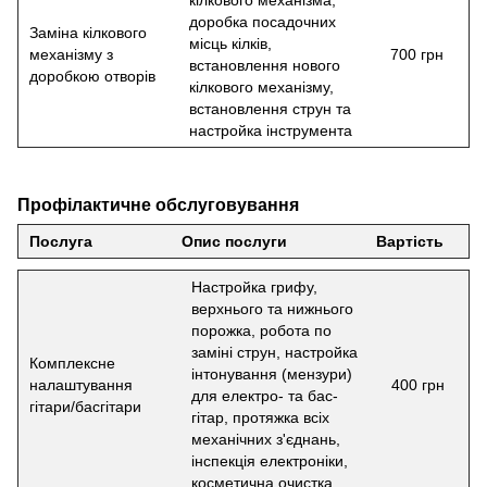
доробка посадочних
Заміна кілкового
місць кілків,
механізму з
700 грн
встановлення нового
доробкою отворів
кілкового механізму,
встановлення струн та
настройка інструмента
Профілактичне обслуговування
Послуга
Опис послуги
Вартість
Настройка грифу,
верхнього та нижнього
порожка, робота по
заміні струн, настройка
Комплексне
інтонування (мензури)
налаштування
400 грн
для електро- та бас-
гітари/басгітари
гітар, протяжка всіх
механічних з'єднань,
інспекція електроніки,
косметична очистка