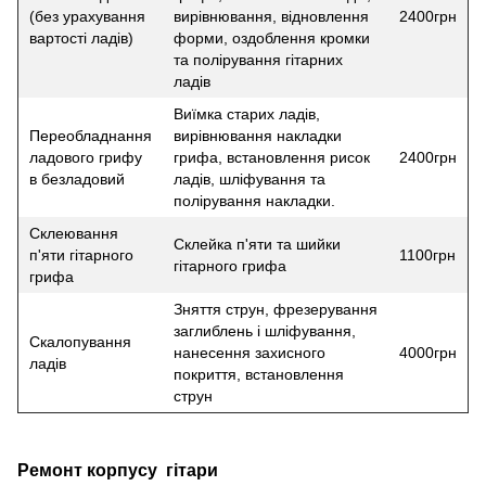
(без урахування
вирівнювання, відновлення
2400грн
вартості ладів)
форми, оздоблення кромки
та полірування гітарних
ладів
Виїмка старих ладів,
Переобладнання
вирівнювання накладки
ладового грифу
грифа, встановлення рисок
2400грн
в безладовий
ладів, шліфування та
полірування накладки.
Склеювання
Склейка п'яти та шийки
п'яти гітарного
1100грн
гітарного грифа
грифа
Зняття струн, фрезерування
заглиблень і шліфування,
Скалопування
нанесення захисного
4000грн
ладів
покриття, встановлення
струн
Ремонт корпусу гітари