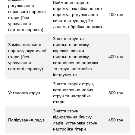
Виймання старого
регулювання
порожка, вклейка нового
верхнього порожка
порожка, регулювання
400 грн
гітари (без
висоти струн над 1м
урахування
ладом, обробка порожка
вартості порожка)
Зняття струн та
Заміна нижнього
нижнього порожку,
порожку акустичної
корекція висоти
гітари (без
нижнього порожку,
400 грн
урахування
встановлення порожка
вартості порожку)
та струн, настройка
інструмента
Зняття старих струн,
встановлення нових
Установка струн
300 грн
струн та настройка
гітари
Зняття струн,
відновлення блиску
Полірування ладів
450 грн
ладів, установка струн,
настройка гітари