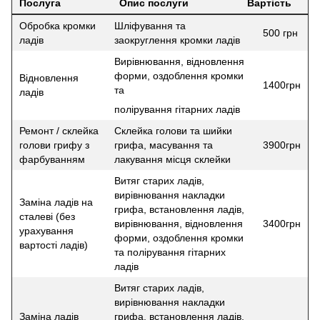
Послуга
Опис послуги
Вартість
Обробка кромки
Шліфування та
500 грн
ладів
заокруглення кромки ладів
Вирівнювання, відновлення
форми, оздоблення кромки
Відновлення
1400грн
та
ладів
полірування гітарних ладів
Ремонт / склейка
Склейка голови та шийки
голови грифу з
грифа, масування та
3900грн
фарбуванням
лакування місця склейки
Витяг старих ладів,
вирівнювання накладки
Заміна ладів на
грифа, встановлення ладів,
сталеві (без
вирівнювання, відновлення
3400грн
урахування
форми, оздоблення кромки
вартості ладів)
та полірування гітарних
ладів
Витяг старих ладів,
вирівнювання накладки
Заміна ладів
грифа, встановлення ладів,