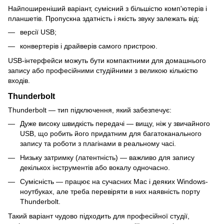
Найпоширеніший варіант, сумісний з більшістю комп'ютерів і
планшетів. Пропускна здатність і якість звуку залежать від:
версії USB;
конвертерів і драйверів самого пристрою.
USB-інтерфейси можуть бути компактними для домашнього
запису або професійними студійними з великою кількістю
входів.
Thunderbolt
Thunderbolt — тип підключення, який забезпечує:
Дуже високу швидкість передачі — вищу, ніж у звичайного
USB, що робить його придатним для багатоканального
запису та роботи з плагінами в реальному часі.
Низьку затримку (латентність) — важливо для запису
декількох інструментів або вокалу одночасно.
Сумісність — працює на сучасних Mac і деяких Windows-
ноутбуках, але треба перевіряти в них наявність порту
Thunderbolt.
Такий варіант чудово підходить для професійної студії,