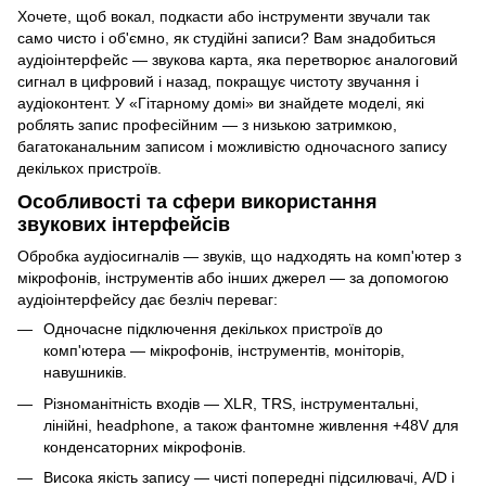
Хочете, щоб вокал, подкасти або інструменти звучали так
само чисто і об'ємно, як студійні записи? Вам знадобиться
аудіоінтерфейс — звукова карта, яка перетворює аналоговий
сигнал в цифровий і назад, покращує чистоту звучання і
аудіоконтент. У «Гітарному домі» ви знайдете моделі, які
роблять запис професійним — з низькою затримкою,
багатоканальним записом і можливістю одночасного запису
декількох пристроїв.
Особливості та сфери використання
звукових інтерфейсів
Обробка аудіосигналів — звуків, що надходять на комп'ютер з
мікрофонів, інструментів або інших джерел — за допомогою
аудіоінтерфейсу дає безліч переваг:
Одночасне підключення декількох пристроїв до
комп'ютера — мікрофонів, інструментів, моніторів,
навушників.
Різноманітність входів — XLR, TRS, інструментальні,
лінійні, headphone, а також фантомне живлення +48V для
конденсаторних мікрофонів.
Висока якість запису — чисті попередні підсилювачі, A/D і