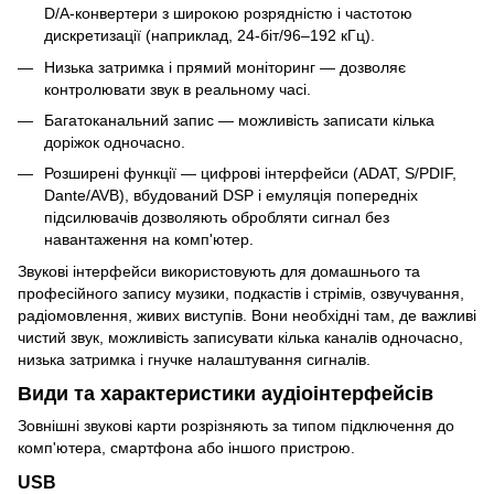
D/A-конвертери з широкою розрядністю і частотою
дискретизації (наприклад, 24-біт/96–192 кГц).
Низька затримка і прямий моніторинг — дозволяє
контролювати звук в реальному часі.
Багатоканальний запис — можливість записати кілька
доріжок одночасно.
Розширені функції — цифрові інтерфейси (ADAT, S/PDIF,
Dante/AVB), вбудований DSP і емуляція попередніх
підсилювачів дозволяють обробляти сигнал без
навантаження на комп'ютер.
Звукові інтерфейси використовують для домашнього та
професійного запису музики, подкастів і стрімів, озвучування,
радіомовлення, живих виступів. Вони необхідні там, де важливі
чистий звук, можливість записувати кілька каналів одночасно,
низька затримка і гнучке налаштування сигналів.
Види та характеристики аудіоінтерфейсів
Зовнішні звукові карти розрізняють за типом підключення до
комп'ютера, смартфона або іншого пристрою.
USB