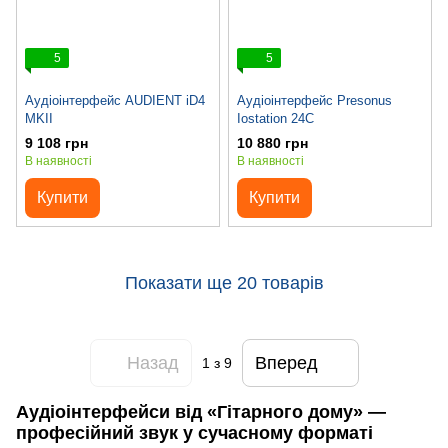
5
5
Аудіоінтерфейс AUDIENT iD4
Аудіоінтерфейс Presonus
MKII
Iostation 24C
9 108 грн
10 880 грн
В наявності
В наявності
Купити
Купити
Показати ще 20 товарів
Назад
Вперед
1
з 9
Аудіоінтерфейси від «Гітарного дому» —
професійний звук у сучасному форматі