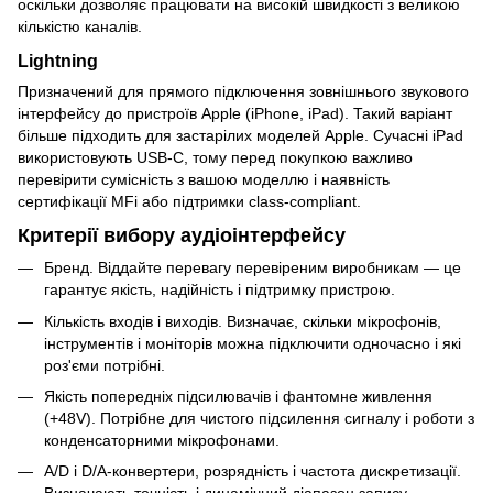
оскільки дозволяє працювати на високій швидкості з великою
кількістю каналів.
Lightning
Призначений для прямого підключення зовнішнього звукового
інтерфейсу до пристроїв Apple (iPhone, iPad). Такий варіант
більше підходить для застарілих моделей Apple. Сучасні iPad
використовують USB-C, тому перед покупкою важливо
перевірити сумісність з вашою моделлю і наявність
сертифікації MFi або підтримки class-compliant.
Критерії вибору аудіоінтерфейсу
Бренд. Віддайте перевагу перевіреним виробникам — це
гарантує якість, надійність і підтримку пристрою.
Кількість входів і виходів. Визначає, скільки мікрофонів,
інструментів і моніторів можна підключити одночасно і які
роз'єми потрібні.
Якість попередніх підсилювачів і фантомне живлення
(+48V). Потрібне для чистого підсилення сигналу і роботи з
конденсаторними мікрофонами.
A/D і D/A-конвертери, розрядність і частота дискретизації.