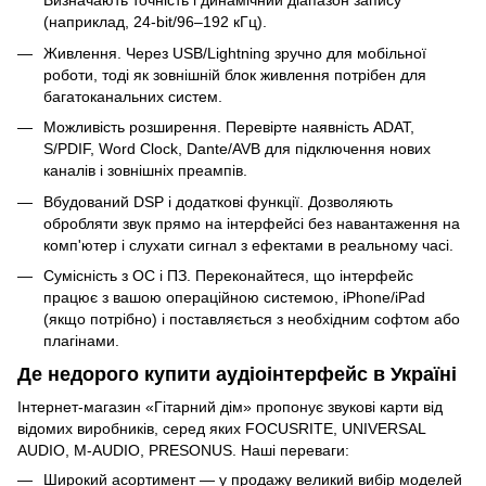
Визначають точність і динамічний діапазон запису
(наприклад, 24-bit/96–192 кГц).
Живлення. Через USB/Lightning зручно для мобільної
роботи, тоді як зовнішній блок живлення потрібен для
багатоканальних систем.
Можливість розширення. Перевірте наявність ADAT,
S/PDIF, Word Clock, Dante/AVB для підключення нових
каналів і зовнішніх преампів.
Вбудований DSP і додаткові функції. Дозволяють
обробляти звук прямо на інтерфейсі без навантаження на
комп'ютер і слухати сигнал з ефектами в реальному часі.
Сумісність з ОС і ПЗ. Переконайтеся, що інтерфейс
працює з вашою операційною системою, iPhone/iPad
(якщо потрібно) і поставляється з необхідним софтом або
плагінами.
Де недорого купити аудіоінтерфейс в Україні
Інтернет-магазин «Гітарний дім» пропонує звукові карти від
відомих виробників, серед яких FOCUSRITE, UNIVERSAL
AUDIO, M‑AUDIO, PRESONUS. Наші переваги:
Широкий асортимент — у продажу великий вибір моделей