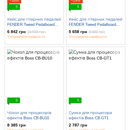
−35%
−29%
5
5
Кейс для гітарних педалей
Кейс для гітарних педалей
FENDER Tweed Pedalboard
FENDER Tweed Pedalboard
Case M
Case S
6 842 грн
5 658 грн
10 500 грн
8 000 грн
Уточнюйте наявність
Уточнюйте наявність
5
5
Чохол для процесорів
Сумка для процесора
ефектів Boss CB-BU10
ефектів Boss CB-GT1
8 385 грн
2 787 грн