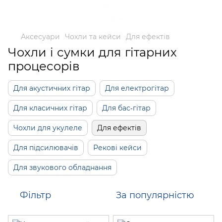
Аксесуари
Чохли та кейси
Для ефектів
Чохли і сумки для гітарних
процесорів
Для акустичних гітар
Для електрогітар
Для класичних гітар
Для бас-гітар
Чохли для укулеле
Для ефектів
Для підсилювачів
Рекові кейси
Для звукового обладнання
Фільтр
За популярністю