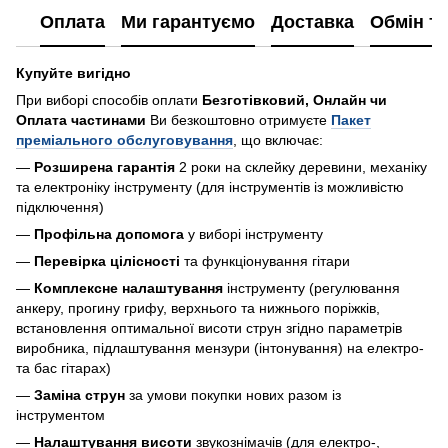
Оплата
Ми гарантуємо
Доставка
Обмін т
Купуйте вигідно
При виборі способів оплати
Безготівковий, Онлайн чи
Оплата частинами
Ви безкоштовно отримуєте
Пакет
преміального обслуговування
, що включає:
—
Розширена гарантія
2 роки на склейку деревини, механіку
та електроніку інструменту (для інструментів із можливістю
підключення)
—
Профільна допомога
у виборі інструменту
—
Перевірка цілісності
та функціонування гітари
—
Комплексне налаштування
інструменту (регулювання
анкеру, прогину грифу, верхнього та нижнього поріжків,
встановлення оптимальної висоти струн згідно параметрів
виробника, підлаштування мензури (інтонування) на електро-
та бас гітарах)
—
Заміна струн
за умови покупки нових разом із
інструментом
—
Налаштування висоти
звукознімачів (для електро-,