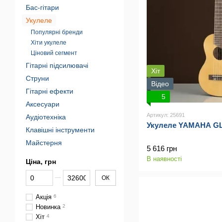
Бас-гітари
Укулеле
Популярні бренди
Хіти укулеле
Ціновий сегмент
Гітарні підсилювачі
Хіт
Струни
Відео
Гітарні ефекти
5
Аксесуари
Артикул: 25691
Аудіотехніка
Укулеле YAMAHA GL1
Клавішні інструменти
Майстерня
5 616 грн
В наявності
Ціна, грн
От Ціна, грн
До Ціна, грн
ОК
Акція
6
Новинка
2
Хіт
4