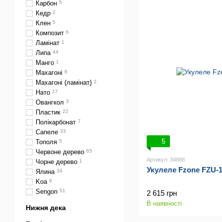
Карбон
5
Кедр
2
Клен
5
Композит
6
Ламінат
1
Липа
44
Манго
1
Махагоні
8
Махагоні (ламінат)
2
Нато
17
Овангкол
3
Пластик
22
Полікарбонат
7
Сапеле
33
5
Тополя
5
Червоне дерево
65
Артикул: 34888
Чорне дерево
1
Укулеле Fzone FZU-
Ялина
34
Koa
9
Sengon
51
2 615 грн
В наявності
Нижня дека