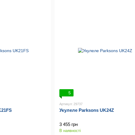
5
Артикул: 29737
K21FS
Укулеле Parksons UK24Z
3 455 грн
В наявності