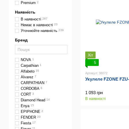
Premium
2
Наявність
В наявності
287
Немає в наявності
23
Уточнюйте наявність
239
Бренд
Хіт
NOVA
1
5
Сarpathian
1
Alfabeto
35
Артикул: 38072
Alvarez
7
Укулеле FZONE FZU-0
CARPATHIAN
7
CORDOBA
6
1 093 грн
CORT
3
В наявності
Diamond Head
14
Enya
15
EPIPHONE
2
FENDER
20
Fiesta
17
Figure
11