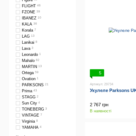
FLIGHT
46
FZONE
39
IBANEZ
10
KALA
36
Korala
7
LAG
13
Lanikai
8
Lava
3
Leonardo
1
Mahalo
82
MARTIN
13
5
Ortega
59
Ovation
1
Артикул: 29734
PARKSONS
21
Укулеле Parksons U
Prima
43
STAGG
2
Sun City
4
2 767 грн
TONEBERG
3
В наявності
VINTAGE
7
Virginia
8
YAMAHA
4