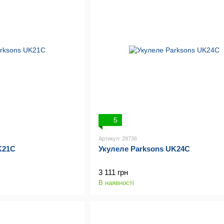
5
Артикул: 29736
K21C
Укулеле Parksons UK24C
3 111 грн
В наявності