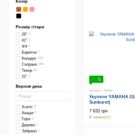
Колір
Розмір гітари
26"
1
41"
1
4/4
1
Баритон
7
Концерт
103
Сопрано
160
Тенор
29
21"
1
5
Верхня дека
Артикул: 29866
Укулеле YAMAHA GL
Sunburst)
Агатіс
9
7 632 грн
Акація
2
В наявності
Горіх
2
Дерево
1
Зебрано
1