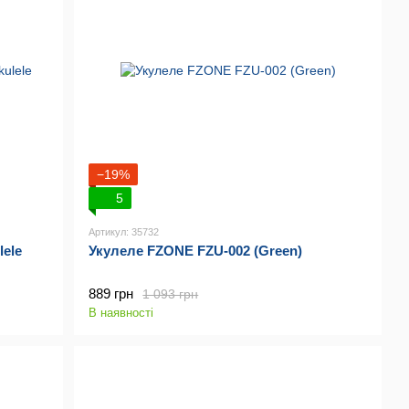
−19%
5
Артикул: 35732
lele
Укулеле FZONE FZU-002 (Green)
889 грн
1 093 грн
В наявності