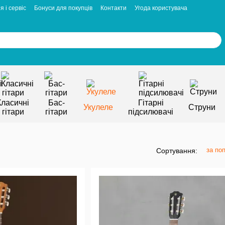
я і сервіс
Бонуси для покупців
Контакти
Угода користувача
Класичні
Бас-
Гітарні
Укулеле
Струни
гітари
гітари
підсилювачі
за по
Сортування: