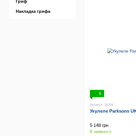
Гриф
Накладка грифа
5
Артикул: 34294
Укулеле Parksons U
5 148 грн
В наявності