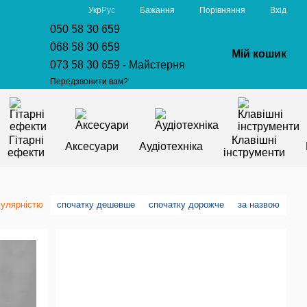
Порівняння
Укр
Рус
Бажання
Вхід
050 58 30 659
068 58 30 659
Мій кошик
073 58 30 659 - Майстерня
Передзвонити вам?
Гітарні
Клавішні
Аксесуари
Аудіотехніка
ефекти
інструменти
пулярністю
спочатку дешевше
спочатку дорожче
за назвою