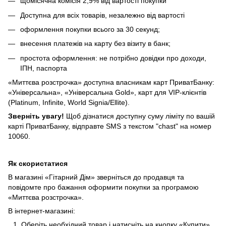
щомісячна комісія 2,9% від вартості покупки
Доступна для всіх товарів, незалежно від вартості
оформлення покупки всього за 30 секунд;
внесення платежів на карту без візиту в банк;
простота оформлення: не потрібно довідки про доходи,
ІПН, паспорта
«Миттєва розстрочка» доступна власникам карт ПриватБанку:
«Універсальна», «Універсальна Gold», карт для VIP-клієнтів
(Platinum, Infinite, World Signia/Ellite).
Зверніть увагу!
Щоб дізнатися доступну суму ліміту по вашій
карті ПриватБанку, відправте SMS з текстом "chast" на номер
10060.
Як скористатися
В магазині «Гітарний Дім» зверніться до продавця та
повідомте про бажання оформити покупки за програмою
«Миттєва розстрочка».
В інтернет-магазині:
Оберіть необхідний товар і натисніть на кнопку «Купити».