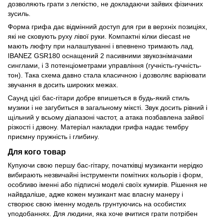
дозволяють грати з легкістю, не докладаючи зайвих фізичних
зусиль.
Форма грифа дає відмінний доступ для гри в верхніх позиціях,
які не сковують руху лівої руки. Компактні кілки diecast не
мають люфту при налаштуванні і впевнено тримають лад.
IBANEZ GSR180 оснащений 2 пасивними звукознімачами
синглами, і 3 потенціометрами управління (гучність-гучність-
тон). Така схема давно стала класичною і дозволяє варіювати
звучання в досить широких межах.
Саунд цієї бас-гітари добре впишеться в будь-який стиль
музики і не загубиться в загальному міксті. Звук досить рівний і
щільний у всьому діапазоні частот, а атака позбавлена зайвої
різкості і дзвону. Матеріал накладки грифа надає тембру
приємну пружність і глибину.
Для кого товар
Купуючи свою першу бас-гітару, початківці музиканти нерідко
вибирають незвичайні інструменти помітних кольорів і форм,
особливо іменні або підписні моделі своїх кумирів. Рішення не
найвдаліше, адже кожен музикант має власну манеру і
створює свою іменну модель грунтуючись на особистих
уподобаннях. Для людини, яка хоче вчитися грати потрібен