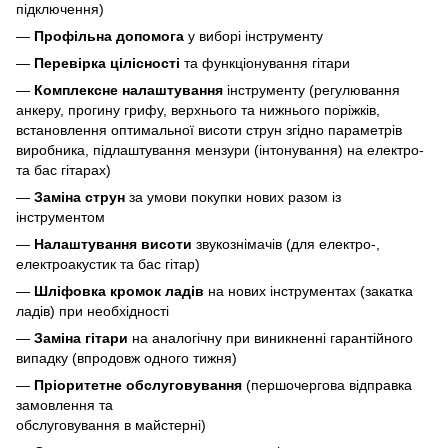
підключення)
—
Профільна допомога
у виборі інструменту
—
Перевірка цілісності
та функціонування гітари
—
Комплексне налаштування
інструменту (регулювання
анкеру, прогину грифу, верхнього та нижнього поріжків,
встановлення оптимальної висоти струн згідно параметрів
виробника, підлаштування мензури (інтонування) на електро-
та бас гітарах)
—
Заміна струн
за умови покупки нових разом із
інструментом
—
Налаштування висоти
звукознімачів (для електро-,
електроакустик та бас гітар)
—
Шліфовка кромок ладів
на нових інструментах (закатка
ладів) при необхідності
—
Заміна гітари
на аналогічну при виникненні гарантійного
випадку (впродовж одного тижня)
—
Пріоритетне обслуговування
(першочергова відправка
замовлення та
обслуговування в майстерні)