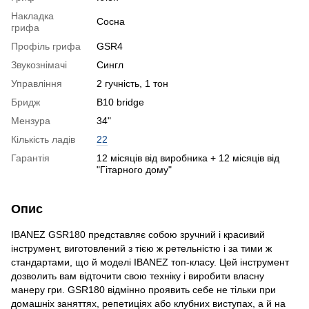
Накладка
Сосна
грифа
Профіль грифа
GSR4
Звукознімачі
Сингл
Управління
2 гучність, 1 тон
Бридж
B10 bridge
Мензура
34"
Кількість ладів
22
Гарантія
12 місяців від виробника + 12 місяців від
"Гітарного дому"
Опис
IBANEZ GSR180 представляє собою зручний і красивий
інструмент, виготовлений з тією ж ретельністю і за тими ж
стандартами, що й моделі IBANEZ топ-класу. Цей інструмент
дозволить вам відточити свою техніку і виробити власну
манеру гри. GSR180 відмінно проявить себе не тільки при
домашніх заняттях, репетиціях або клубних виступах, а й на