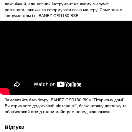
лаконічний, але якісний інструмент на якому він зуміє
розвинути навички та сформувати свою манеру. Саме таким
інструментом і є IBANEZ GSR180 BSB.
Замовляйте бас-гітару IBANEZ GSR180 BK у “Гітарному домі”.
Ви отримаєте додатковий рік гарантії, безкоштовну доставку та
обов'язковий огляд гітари майстром перед відправкою.
Відгуки