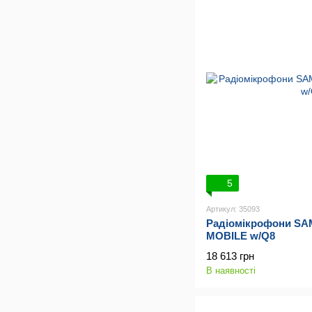
5
Артикул: 35093
Радіомікрофони S
MOBILE w/Q8
18 613 грн
В наявності