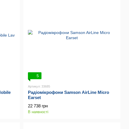
5
Артикул: 33685
obile
Радіомікрофони Samson AirLine Micro
Earset
22 738 грн
В наявності