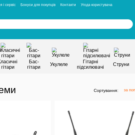
я і сервіс
Бонуси для покупців
Контакти
Угода користувача
Класичні
Бас-
Гітарні
Укулеле
Струни
гітари
гітари
підсилювачі
теми
за по
Сортування: