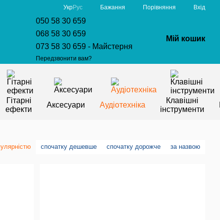
Порівняння
Укр
Рус
Бажання
Вхід
050 58 30 659
068 58 30 659
Мій кошик
073 58 30 659 - Майстерня
Передзвонити вам?
Гітарні
Клавішні
Аксесуари
Аудіотехніка
ефекти
інструменти
пулярністю
спочатку дешевше
спочатку дорожче
за назвою