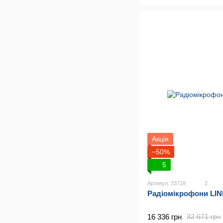
Акція
−50%
5
Артикул: 33718
2
Радіомікрофони LIN
16 336 грн
32 671 грн