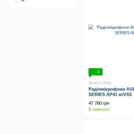
4
5
Артикул: 35101
Радіомікрофони A
SERIES AP41 w/VX5
47 760 грн
В наявності