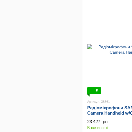
5
Артикул: 38661
Радіомікрофони SA
Camera Handheld w/
23 427 грн
В наявності