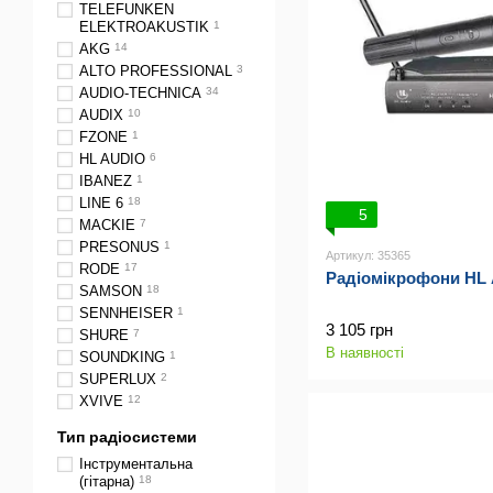
TELEFUNKEN
ELEKTROAKUSTIK
1
AKG
14
ALTO PROFESSIONAL
3
AUDIO-TECHNICA
34
AUDIX
10
FZONE
1
HL AUDIO
6
IBANEZ
1
LINE 6
18
5
MACKIE
7
PRESONUS
1
Артикул: 35365
RODE
17
Радіомікрофони HL 
SAMSON
18
SENNHEISER
1
3 105 грн
SHURE
7
В наявності
SOUNDKING
1
SUPERLUX
2
XVIVE
12
Тип радіосистеми
Інструментальна
(гітарна)
18