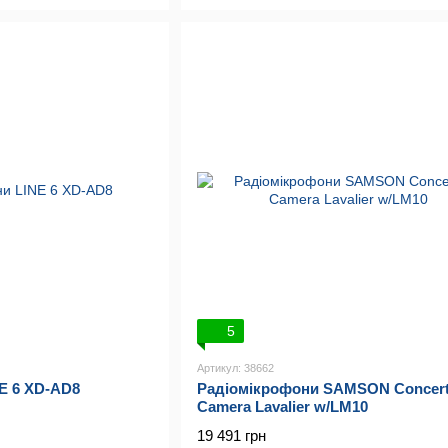
5
Артикул: 38662
Радіомікрофони SAMSON Concert
E 6 XD-AD8
Camera Lavalier w/LM10
19 491 грн