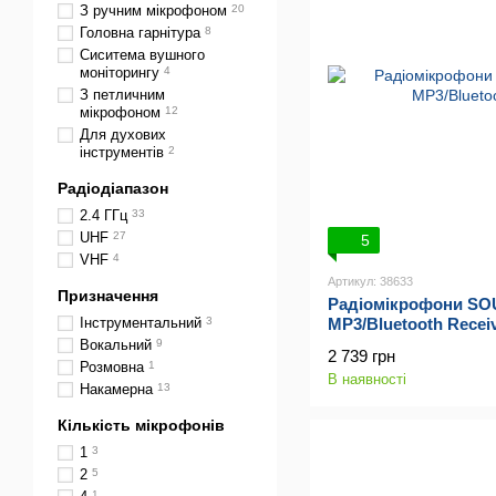
З ручним мікрофоном
20
Головна гарнітура
8
Сиситема вушного
моніторингу
4
З петличним
мікрофоном
12
Для духових
інструментів
2
Радіодіапазон
2.4 ГГц
33
UHF
27
5
VHF
4
Артикул: 38633
Призначення
Радіомікрофони SO
Інструментальний
3
MP3/Bluetooth Recei
Вокальний
9
2 739 грн
Розмовна
1
В наявності
Накамерна
13
Кількість мікрофонів
1
3
2
5
1