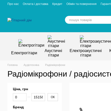
Перейти к основному контенту
Про нас
Оплата і доставка
Кредит
Обмін та повернення
Гаранті
Відгуки про магазин
Вакансії
Статті
Акустичні
Електроакустичні
Електрогітари
гітари
гітари
Головна
Аудіотехніка
Радіомікрофони
Радіомікрофони / радіосис
Ціна, грн
От Ціна, грн
До Ціна, грн
ОК
Бренд