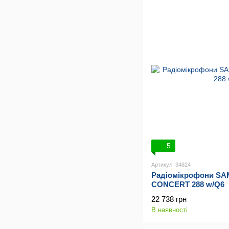
5
Артикул: 34824
Радіомікрофони S
CONCERT 288 w/Q6
22 738 грн
В наявності