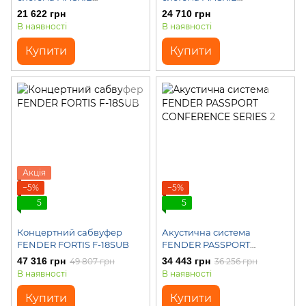
THRASH212
THRASH215
21 622 грн
24 710 грн
В наявності
В наявності
Купити
Купити
Акція
−5%
−5%
5
5
Концертний сабвуфер
Акустична система
FENDER FORTIS F-18SUB
FENDER PASSPORT
CONFERENCE SERIES 2
47 316 грн
34 443 грн
49 807 грн
36 256 грн
В наявності
В наявності
Купити
Купити