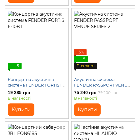
−5%
5
5
Premium
Концертна акустична
Акустична система
система FENDER FORTIS F-
FENDER PASSPORT VENUE
10BT
SERIES 2
19 285 грн
75 240 грн
79 200 грн
В наявності
В наявності
Купити
Купити