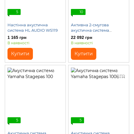
5
10
Настінна акустична
Активна 2-смугова
система HL AUDIO WS119
акустична система
YAMAHA DBR10
1 165 грн
22 092 грн
В наявності
В наявності
Купити
Купити
5
5
Акустична система
Акустична система