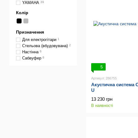
YAMAHA
39
Колір
Призначення
Для електрогітари
1
Стельова (вбудовувана)
2
Настінна
6
Сабвуфер
8
5
Артикул: 286755
Акустична система 
U
13 230 грн
В наявності