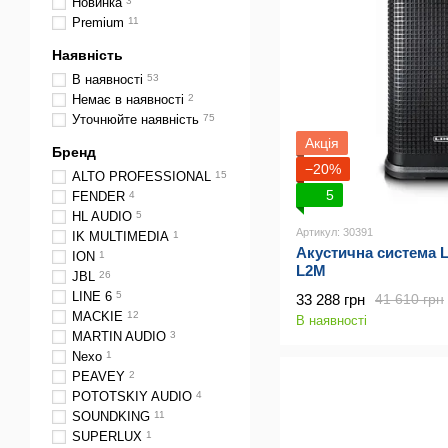
Новинка
3
Premium
11
Наявність
В наявності
53
Немає в наявності
2
Уточнюйте наявність
75
Акція
Бренд
−20%
ALTO PROFESSIONAL
15
5
FENDER
4
HL AUDIO
5
Артикул: 30391
IK MULTIMEDIA
1
Акустична система L
ION
1
L2M
JBL
26
LINE 6
5
33 288 грн
41 610 грн
MACKIE
12
В наявності
MARTIN AUDIO
3
Nexo
1
PEAVEY
2
POTOTSKIY AUDIO
4
SOUNDKING
11
SUPERLUX
1