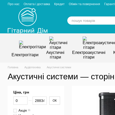
Перейти к основному контенту
Про нас
Оплата і доставка
Кредит
Обмін та повернення
Гаранті
Відгуки про магазин
Вакансії
Статті
Акустичні
Електроакустичні
Електрогітари
гітари
гітари
Головна
Аудіотехніка
Акустичні системи
Акустичні системи — сторін
Ціна, грн
От Ціна, грн
До Ціна, грн
ОК
Акція
11