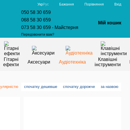
Порівняння
Укр
Рус
Бажання
Вхід
050 58 30 659
068 58 30 659
Мій кошик
073 58 30 659 - Майстерня
Передзвонити вам?
Гітарні
Клавішні
Аксесуари
Аудіотехніка
ефекти
інструменти
пулярністю
спочатку дешевше
спочатку дорожче
за назвою