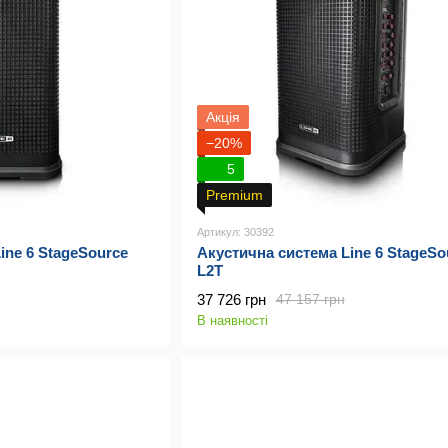
Акція
−20%
5
Premium
Артикул: 30392
ine 6 StageSource
Акустична система Line 6 StageSo
L2T
37 726 грн
47 157 грн
В наявності