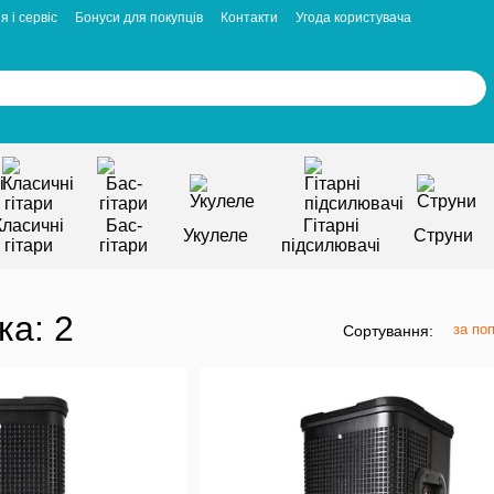
я і сервіс
Бонуси для покупців
Контакти
Угода користувача
Класичні
Бас-
Гітарні
Укулеле
Струни
гітари
гітари
підсилювачі
ка: 2
за по
Сортування: