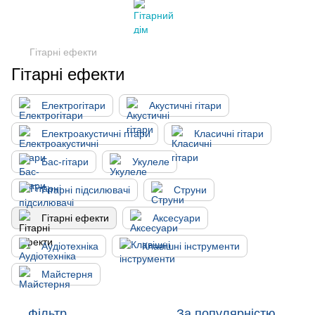
Гітарні ефекти
Гітарні ефекти
Електрогітари
Акустичні гітари
Електроакустичні гітари
Класичні гітари
Бас-гітари
Укулеле
Гітарні підсилювачі
Струни
Гітарні ефекти
Аксесуари
Аудіотехніка
Клавішні інструменти
Майстерня
Фільтр
За популярністю