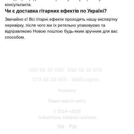
консультанта.
Чи є доставка гітарних ефектів по Україні?
Звичайно є! Всі гітарні ефекти проходять нашу експертну
перевірку, після чого ми їх ретельно упаковуємо та
відправляємо Новою поштою будь-яким зручним для вас
способом.
050 58 30 659
068 58 30 659
073 58 30 659 - Майстерня
Контакти
Повна версія сайту
© 2014—2026
Guitarhouse інтернет-магазин
Укр
Рус