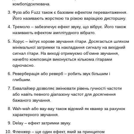
комбопідсилювача.
Фузз або Fuzz також є базовим ефектом перевантаження.
Його називають жорсткою та різкою варіацією дисторшну.
Тремоло – забезпечує ефект звуку, що вібрує. Його також
називають ефектом амплітудного вібрато.
Хорус – імітує хорове звучання гітари. Досягається шляхом
мінімальної затримки та накладання сигналу на вихідний
сигнал гітари. На виході отримуємо об'ємне звучання,
начебто композиція виконується кількома гітарами
одночасно.
Реверберація або реверб – робить звук більшим і
глибшим.
Еквалайзер дозволяє змінювати рівень гучності частоти
або навіть певного діапазону частот для досягнення
бажаного звучання.
Wah-wah або вау-вау також відомий як квакер за рахунок
характерного звучання.
Delay – ефект затримки звуку.
Фленжер – ще один ефект, який за принципом