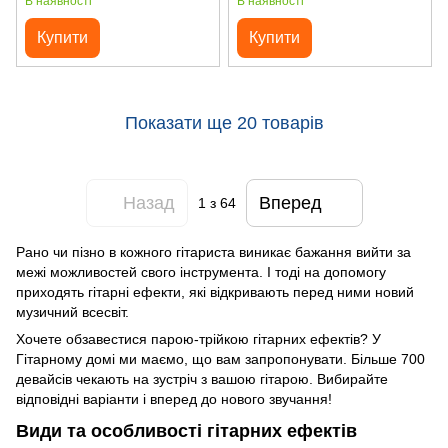
В наявності
В наявності
Купити
Купити
Показати ще 20 товарів
Назад
Вперед
1
з 64
Рано чи пізно в кожного гітариста виникає бажання вийти за
межі можливостей свого інструмента. І тоді на допомогу
приходять гітарні ефекти, які відкривають перед ними новий
музичний всесвіт.
Хочете обзавестися парою-трійкою гітарних ефектів? У
Гітарному домі ми маємо, що вам запропонувати. Більше 700
девайсів чекають на зустріч з вашою гітарою. Вибирайте
відповідні варіанти і вперед до нового звучання!
Види та особливості гітарних ефектів