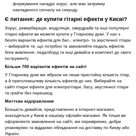
формування нагадує хорус, але має затримку
накладеного сигналу на секунду.
Є питання: де купити гітарні ефекти у Києві?
Хорус, реверберація, модуляція, овердрайв та інші популярні
гітарні ефекти ви можете купити у Гітарному домі. У нас є
безліч варіантів ефектів для бас-, електро- та акустичної гітари
– вибирайте те, що потрібно та замовляйте педаль ефектів,
блок живлення, педалборд та інші девайси в комплект до свого
інструменту.
Більше 700 варіантів ефектів на сайті
У Гітарному домі ми зібрали не лише пристойну кількість гітар,
а й приголомшливу кількість ефектів до них. Вибирайте на
сайті гітарні ефекти для електрогітари, басу, акустичної гітари
та грайте без перешкод.
Миттєве відправлення
Більшість девайсів, представлених в інтернет-магазині,
знаходяться у Києві в нашому офлайн-магазині. Як тільки ви
оформляєте замовлення на сайті, ми перевіряємо, добре
упаковуємо та віддаємо обладнання на доставку по Києву або
Україні.