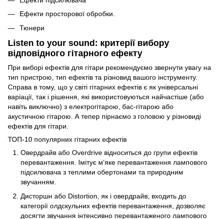
Ефекти просторової обробки.
Тюнери
Listen to your sound: критерії вибору
відповідного гітарного ефекту
При виборі ефектів для гітари рекомендуємо звернути увагу на
тип пристрою, тип ефектів та різновид вашого інструменту.
Справа в тому, що у світі гітарних ефектів є як універсальні
варіації, так і рішення, які використовуються найчастіше (або
навіть виключно) з електрогітарою, бас-гітарою або
акустичною гітарою. А тепер пірнаємо з головою у різновиді
ефектів для гітари.
ТОП-10 популярних гітарних ефектів
Овердрайв або Overdrive відноситься до групи ефектів
перевантаження. Імітує м'яке перевантаження лампового
підсилювача з теплими обертонами та природним
звучанням.
Дисторшн або Distortion, як і овердрайв, входить до
категорії олдскульних ефектів перевантаження, дозволяє
досягти звучання інтенсивно перевантаженого лампового