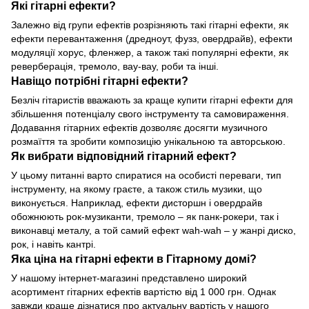
Які гітарні ефекти?
Залежно від групи ефектів розрізняють такі гітарні ефекти, як
ефекти перевантаження (дредноут, фузз, овердрайв), ефекти
модуляції хорус, фленжер, а також такі популярні ефекти, як
реверберація, тремоло, вау-вау, роби та інші.
Навіщо потрібні гітарні ефекти?
Безліч гітаристів вважають за краще купити гітарні ефекти для
збільшення потенціалу свого інструменту та самовираження.
Додавання гітарних ефектів дозволяє досягти музичного
розмаїття та зробити композицію унікальною та авторською.
Як вибрати відповідний гітарний ефект?
У цьому питанні варто спиратися на особисті переваги, тип
інструменту, на якому граєте, а також стиль музики, що
виконується. Наприклад, ефекти дисторшн і овердрайв
обожнюють рок-музиканти, тремоло – як панк-рокери, так і
виконавці металу, а той самий ефект wah-wah – у жанрі диско,
рок, і навіть кантрі.
Яка ціна на гітарні ефекти в Гітарному домі?
У нашому інтернет-магазині представлено широкий
асортимент гітарних ефектів вартістю від 1 000 грн. Однак
завжди краще дізнатися про актуальну вартість у нашого