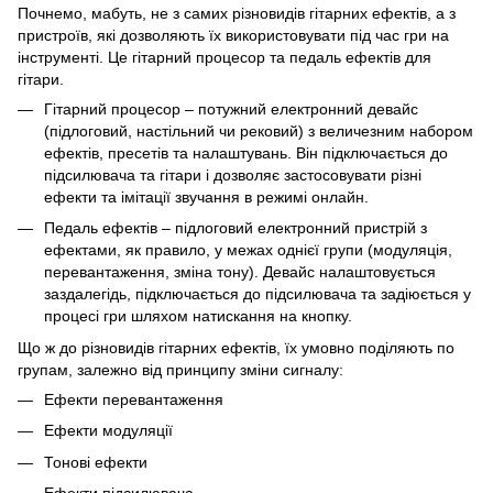
Почнемо, мабуть, не з самих різновидів гітарних ефектів, а з
пристроїв, які дозволяють їх використовувати під час гри на
інструменті. Це гітарний процесор та педаль ефектів для
гітари.
Гітарний процесор – потужний електронний девайс
(підлоговий, настільний чи рековий) з величезним набором
ефектів, пресетів та налаштувань. Він підключається до
підсилювача та гітари і дозволяє застосовувати різні
ефекти та імітації звучання в режимі онлайн.
Педаль ефектів – підлоговий електронний пристрій з
ефектами, як правило, у межах однієї групи (модуляція,
перевантаження, зміна тону). Девайс налаштовується
заздалегідь, підключається до підсилювача та задіюється у
процесі гри шляхом натискання на кнопку.
Що ж до різновидів гітарних ефектів, їх умовно поділяють по
групам, залежно від принципу зміни сигналу:
Ефекти перевантаження
Ефекти модуляції
Тонові ефекти
Ефекти підсилювача