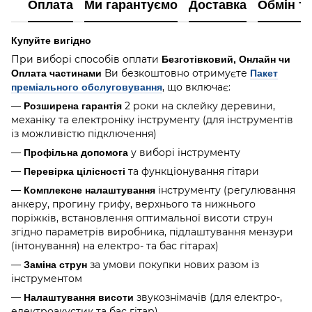
Оплата
Ми гарантуємо
Доставка
Обмін т
Купуйте вигідно
При виборі способів оплати
Безготівковий, Онлайн чи
Ви безкоштовно отримуєте
Оплата частинами
Пакет
, що включає:
преміального обслуговування
—
2 роки на склейку деревини,
Розширена гарантія
механіку та електроніку інструменту (для інструментів
із можливістю підключення)
—
у виборі інструменту
Профільна допомога
—
та функціонування гітари
Перевірка цілісності
—
інструменту (регулювання
Комплексне налаштування
анкеру, прогину грифу, верхнього та нижнього
поріжків, встановлення оптимальної висоти струн
згідно параметрів виробника, підлаштування мензури
(інтонування) на електро- та бас гітарах)
—
за умови покупки нових разом із
Заміна струн
інструментом
—
звукознімачів (для електро-,
Налаштування висоти
електроакустик та бас гітар)