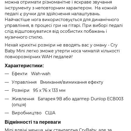
можна отримати різноманітне і яскраве звучання
інструменту з неповторним характером. На кожній
педалі є ручки для здійснення налаштувань.
Найчастіше нога використовується для динамічного
управління, в процесі гри на гітарі. При виборі педалі
слід відштовхуватися від особистих побажань і
музичного стилю.
Нехай крихітні розміри не вводять вас у оману - Cry
Baby Mini легко зможе утерти носа чималій кількості
повнорозмірних WAH педалей!
Характеристики:
Ефекти Wah-wah
Управління Вмикання/вимикання ефекту
Розміри 95 х 76 х 133 мм
Живлення Батарея 9В або адаптер Dunlop ECB003
(опція)
Виробництво США
Відмінності та переваги
Mini вдвічі менша, ніж стандартна CryBaby, але за