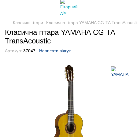
Класичні гітари
Класична гітара YAMAHA CG-TA TransAcousti
Класична гітара YAMAHA CG-TA
TransAcoustic
Артикул:
37047
Написати відгук