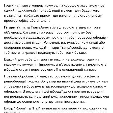
Грати на гітарі в концертному залі з хорошою акустикою - це
самий надихаючий і привабливий момент для будь-якого
музиканта - набагато приємніше виконання в стерильному
просторі офісу або вітальні.
Гітари Yamaha TransAcoustic
відтворюють відчуття гри в
об'ємному, багатому і живому просторі, причому без
необхідності в додатковому посиленні або процесорі ефектів -
достатньо самої гітари! Репетиції, виступи, запис у студії або
створення нових мелодій - гітари TransAcoustic допоможуть
тобі звучати краще і надихнуть тебе грати більше.
Відкрий для себе ці гітари і ти ніколи не захочеш грати на
іншому інструменті! Підпоріжкові п'єзозвукознімачі вловлюють
вібрацію струн і перетворюють її в електричний сигнал.
Преамп обробляє сигнал, застосовуючи до нього ефекти
реверберації і хорусу. Актуатор на нижній деці отримує сигнал
з преампа і вібрує вже із застосованими до вихідного сигналу
ефектами. В результаті цієї вібрації дека і повітря всередині
неї починають коливальний рух, природним чином підмішуючи
ефекти до основного тону звучання інструмента.
Вибір "Room" та "Hall" змінюється при перетині положення на