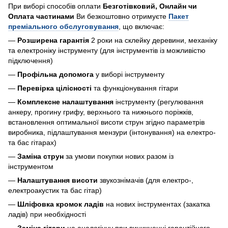
При виборі способів оплати
Безготівковий, Онлайн чи
Оплата частинами
Ви безкоштовно отримуєте
Пакет
преміального обслуговування
, що включає:
—
Розширена гарантія
2 роки на склейку деревини, механіку
та електроніку інструменту (для інструментів із можливістю
підключення)
—
Профільна допомога
у виборі інструменту
—
Перевірка цілісності
та функціонування гітари
—
Комплексне налаштування
інструменту (регулювання
анкеру, прогину грифу, верхнього та нижнього поріжків,
встановлення оптимальної висоти струн згідно параметрів
виробника, підлаштування мензури (інтонування) на електро-
та бас гітарах)
—
Заміна струн
за умови покупки нових разом із
інструментом
—
Налаштування висоти
звукознімачів (для електро-,
електроакустик та бас гітар)
—
Шліфовка кромок ладів
на нових інструментах (закатка
ладів) при необхідності
—
Заміна гітари
на аналогічну при виникненні гарантійного