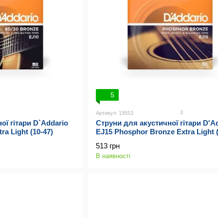
5
3
Артикул: 19553
ої гітари D`Addario
Струни для акустичної гітари D'A
ra Light (10-47)
EJ15 Phosphor Bronze Extra Light (
513 грн
В наявності