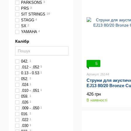
PARKSONS
3
PRS
3
SIT STRINGS
16
STAGG
4
SX
2
YAMAHA
4
Калібр
042.
1
5
.012 - .052
5
0.13 - 0.53
1
Артикул: 26144
052.
1
Струни для акустичн
.024
1
EJ13 80/20 Bronze Cu
.010 - .051
1
426 грн
059.
1
В наявності
.026
1
.009 - .050
1
016.
1
.022
1
.030
1
2