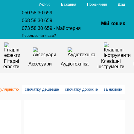
Порівняння
Укр
Рус
Бажання
Вхід
050 58 30 659
068 58 30 659
Мій кошик
073 58 30 659 - Майстерня
Передзвонити вам?
Гітарні
Клавішні
Аксесуари
Аудіотехніка
ефекти
інструменти
пулярністю
спочатку дешевше
спочатку дорожче
за назвою