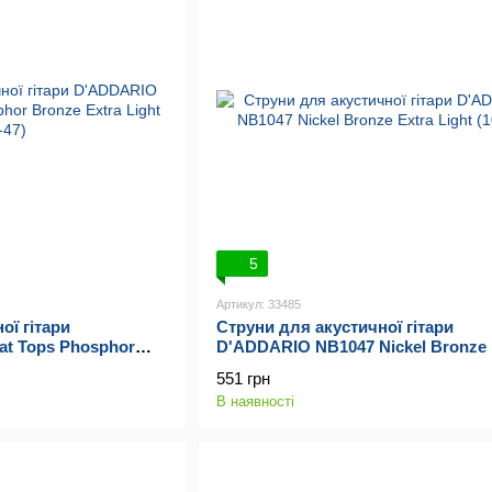
5
Артикул: 33485
ої гітари
Струни для акустичної гітари
at Tops Phosphor
D'ADDARIO NB1047 Nickel Bronze 
0-47)
Light (10-47)
551 грн
В наявності