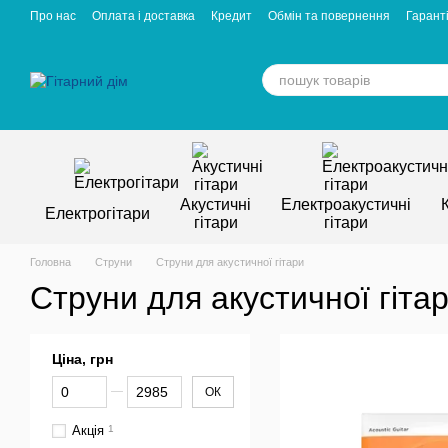
Перейти к основному контенту
Про нас
Оплата і доставка
Кредит
Обмін та повернення
Гаранті
Відгуки про магазин
Вакансії
Статті
Акустичні
Електроакустичні
Електрогітари
гітари
гітари
Головна
Струни
Струни для акустичної гітари
Струни для акустичної гіта
Ціна, грн
От Ціна, грн
До Ціна, грн
ОК
Акція
1