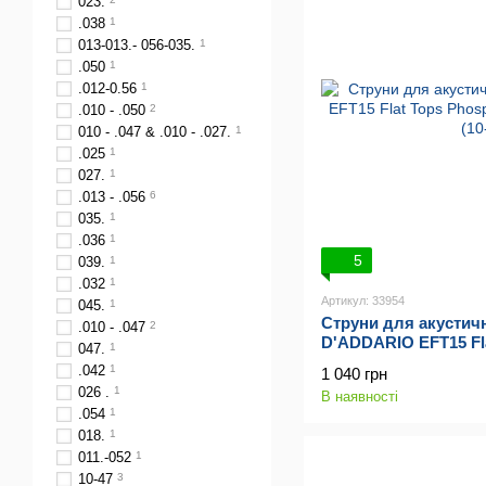
023.
.038
1
013-013.- 056-035.
1
.050
1
.012-0.56
1
.010 - .050
2
010 - .047 & .010 - .027.
1
.025
1
027.
1
.013 - .056
6
035.
1
.036
1
5
039.
1
.032
1
Артикул: 33954
045.
1
Струни для акустичн
.010 - .047
2
D'ADDARIO EFT15 Fl
047.
1
Bronze Extra Light (1
.042
1
1 040 грн
026 .
1
В наявності
.054
1
018.
1
011.-052
1
10-47
3