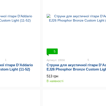
5
1
5
Артикул: 19556
ої гітари D'Addario
Струни для акустичної гітари D'A
stom Light (11-52)
EJ26 Phosphor Bronze Custom Ligh
52)
513 грн
В наявності