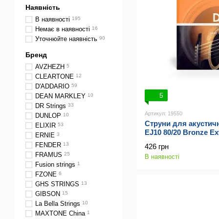
Наявність
В наявності
195
Немає в наявності
16
Уточнюйте наявність
90
Бренд
AVZHEZH
5
CLEARTONE
12
D'ADDARIO
59
5
DEAN MARKLEY
10
DR Strings
33
Артикул: 19550
DUNLOP
10
Струни для акустичн
ELIXIR
53
EJ10 80/20 Bronze Ext
ERNIE
3
FENDER
13
426 грн
FRAMUS
25
В наявності
Fusion strings
1
FZONE
6
GHS STRINGS
13
GIBSON
15
La Bella Strings
10
MAXTONE China
1