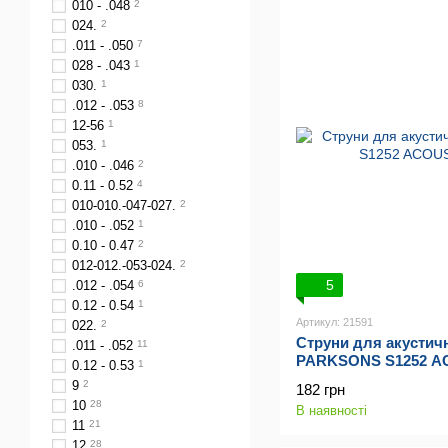
010 - .048
2
024.
2
.011 - .050
7
028 - .043
1
030.
1
.012 - .053
8
12-56
1
053.
1
.010 - .046
2
0.11 - 0.52
4
010-010.-047-027.
2
.010 - .052
1
0.10 - 0.47
2
012-012.-053-024.
2
5
.012 - .054
6
0.12 - 0.54
1
Артикул: 21591
022.
2
Струни для акустичн
.011 - .052
11
PARKSONS S1252 ACO
0.12 - 0.53
1
9
2
182 грн
10
28
В наявності
11
21
12
28