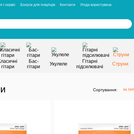
я і сервіс
Бонуси для покупців
Контакти
Угода користувача
Класичні
Бас-
Гітарні
Укулеле
Струни
гітари
гітари
підсилювачі
ри
за по
Сортування: