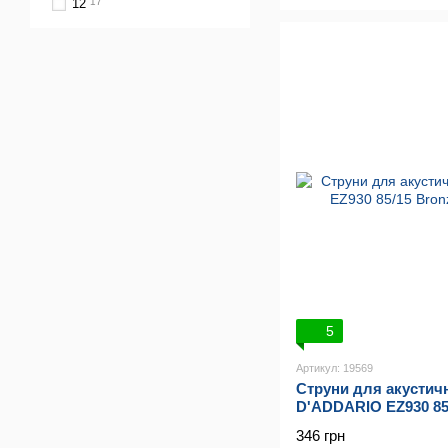
12
17
5
Артикул: 19569
Струни для акустичн
D'ADDARIO EZ930 85
(13-56)
346 грн