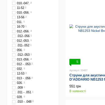
010.-047.
2
11-52
2
010.-056.
1
13-56
2
011.
1
16-70
1
012.-056.
3
.012-.056
1
012.-053.
1
.011-.052
1
056.
1
.012-.053
1
013.-056.
4
5
012 - .053
2
032.
1
Артикул: 33487
12-53
3
Струни для акустичн
013 - .056
2
D'ADDARIO NB1253 Ni
026.
1
(12-53)
551 грн
.009
1
В наявності
.011 - .051
1
028.
1
.010 - .048
6