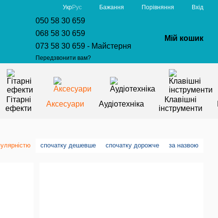
Порівняння
Укр
Рус
Бажання
Вхід
050 58 30 659
068 58 30 659
Мій кошик
073 58 30 659 - Майстерня
Передзвонити вам?
Гітарні
Клавішні
Аксесуари
Аудіотехніка
ефекти
інструменти
пулярністю
спочатку дешевше
спочатку дорожче
за назвою