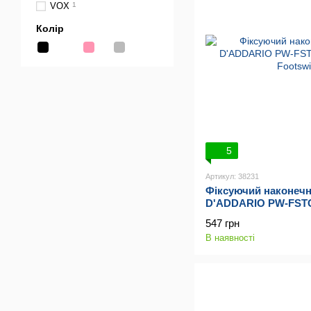
VOX
1
Колір
5
Артикул: 38231
Фіксуючий наконечн
D'ADDARIO PW-FSTC-
Footswitch Cap
547 грн
В наявності