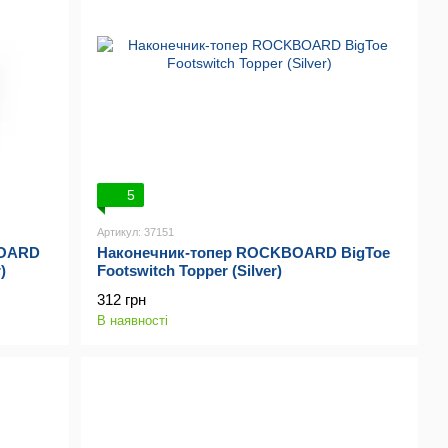
5
Артикул: 37151
BOARD
Наконечник-топер ROCKBOARD BigToe
)
Footswitch Topper (Silver)
312 грн
В наявності