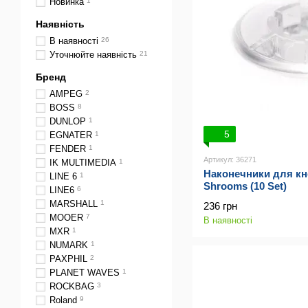
Новинка
1
Наявність
В наявності
26
Уточнюйте наявність
21
Бренд
AMPEG
2
BOSS
8
DUNLOP
1
5
EGNATER
1
FENDER
1
Артикул: 36271
IK MULTIMEDIA
1
Наконечники для к
LINE 6
1
Shrooms (10 Set)
LINE6
6
MARSHALL
1
236 грн
MOOER
7
В наявності
MXR
1
NUMARK
1
PAXPHIL
2
PLANET WAVES
1
ROCKBAG
3
Roland
9