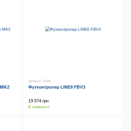
Артикул: 33399
 MK2
Футконтролер LINE6 FBV3
19 574 грн
В наявності