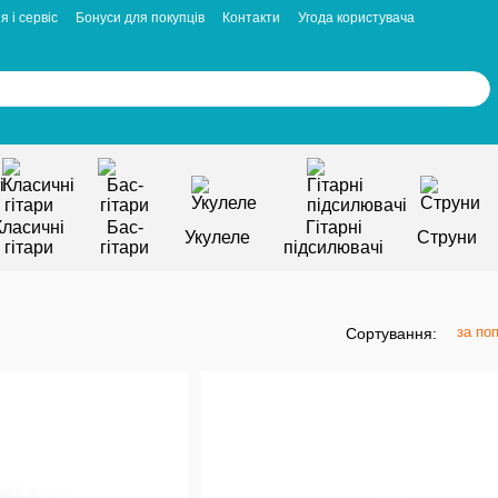
я і сервіс
Бонуси для покупців
Контакти
Угода користувача
Класичні
Бас-
Гітарні
Укулеле
Струни
гітари
гітари
підсилювачі
за по
Сортування: