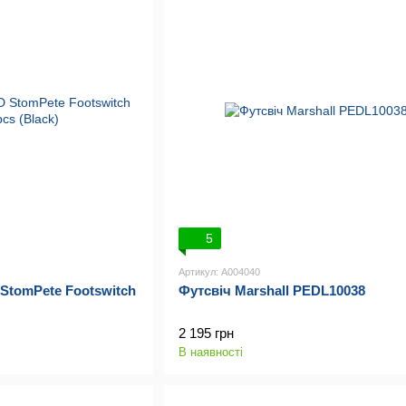
5
Артикул: A004040
tomPete Footswitch
Футсвіч Marshall PEDL10038
2 195 грн
В наявності