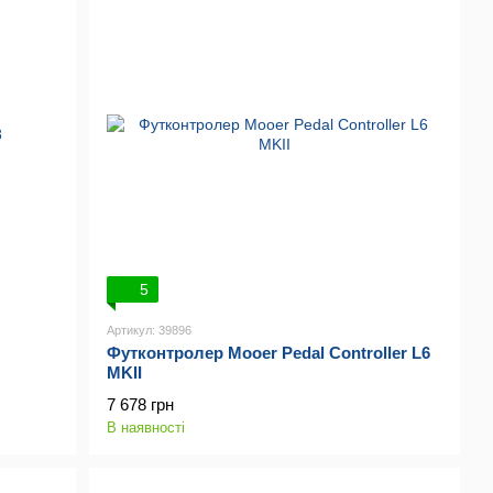
5
Артикул: 39896
Футконтролер Mooer Pedal Controller L6
MKII
7 678 грн
В наявності