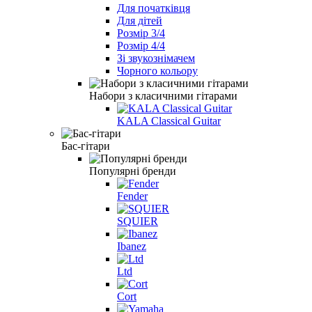
Для початківця
Для дітей
Розмір 3/4
Розмір 4/4
Зі звукознімачем
Чорного кольору
Набори з класичними гітарами
KALA Classical Guitar
Бас-гітари
Популярні бренди
Fender
SQUIER
Ibanez
Ltd
Cort