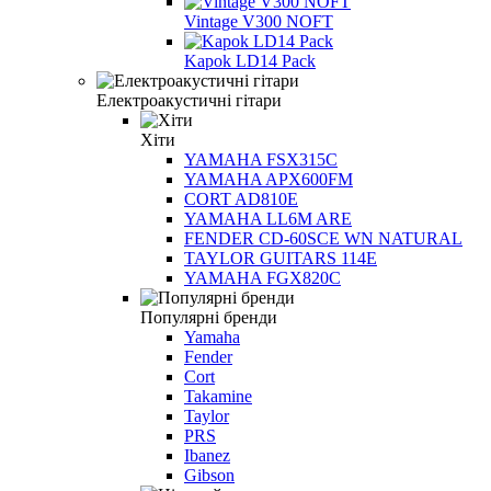
Vintage V300 NOFT
Kapok LD14 Pack
Електроакустичні гітари
Хіти
YAMAHA FSX315C
YAMAHA APX600FM
CORT AD810E
YAMAHA LL6M ARE
FENDER CD-60SCE WN NATURAL
TAYLOR GUITARS 114E
YAMAHA FGX820C
Популярні бренди
Yamaha
Fender
Cort
Takamine
Taylor
PRS
Ibanez
Gibson