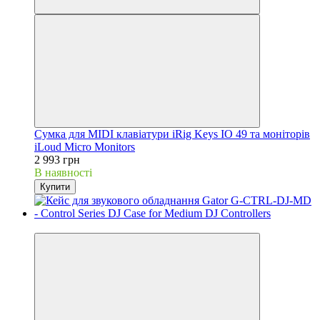
Сумка для MIDI клавіатури iRig Keys IO 49 та моніторів
iLoud Micro Monitors
2 993 грн
В наявності
Купити
Новинка