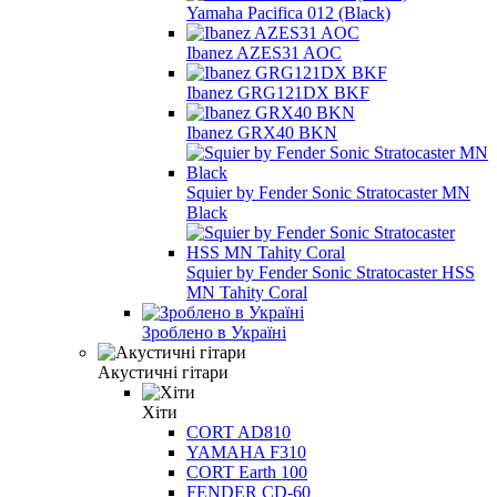
Yamaha Pacifica 012 (Black)
Ibanez AZES31 AOC
Ibanez GRG121DX BKF
Ibanez GRX40 BKN
Squier by Fender Sonic Stratocaster MN
Black
Squier by Fender Sonic Stratocaster HSS
MN Tahity Coral
Зроблено в Україні
Акустичні гітари
Хіти
CORT AD810
YAMAHA F310
CORT Earth 100
FENDER CD-60