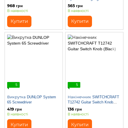
968 грн
565 грн
В наявності
В наявності
Купити
Купити
5
5
Викрутка DUNLOP System
Накінечник SWITCHCRAFT
65 Screwdriver
T12742 Guitar Switch Knob
(Black)
419 грн
136 грн
В наявності
В наявності
Купити
Купити