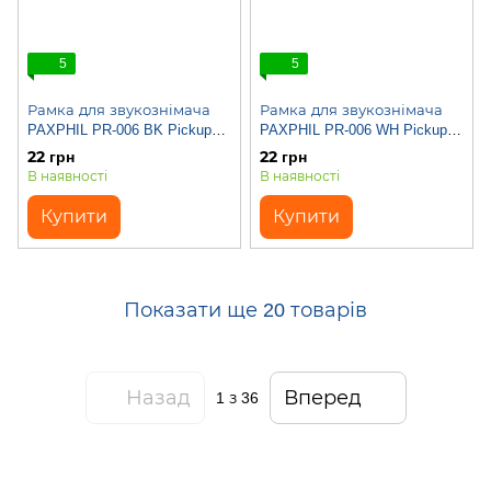
5
5
Рамка для звукознімача
Рамка для звукознімача
PAXPHIL PR-006 BK Pickup
PAXPHIL PR-006 WH Pickup
Mounting Ring (Black)
Mounting Ring (White)
22 грн
22 грн
В наявності
В наявності
Купити
Купити
Показати ще 20 товарів
Назад
Вперед
1
з 36