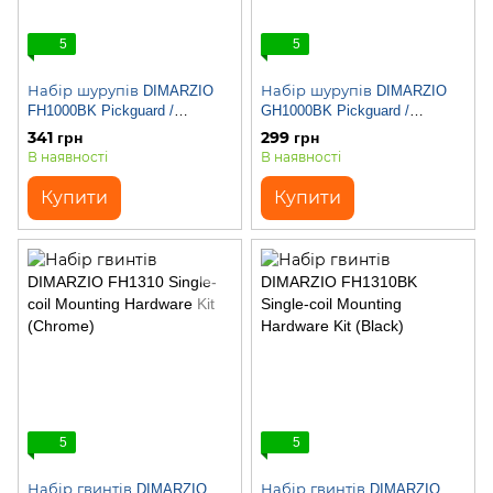
5
5
Набір шурупів DIMARZIO
Набір шурупів DIMARZIO
FH1000BK Pickguard /
GH1000BK Pickguard /
Backplate Screws - SET OF 24
Backplate Screws - Set of 24
341 грн
299 грн
(Black)
(Black)
В наявності
В наявності
Купити
Купити
5
5
Набір гвинтів DIMARZIO
Набір гвинтів DIMARZIO