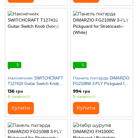
5
5
Накінечник SWITCHCRAFT
Панель пікгарда DIMARZIO
T127410 Guitar Switch Knob
FG2108W 3-PLY Pickguard for
(Ivory)
Stratocaster (White)
136 грн
994 грн
В наявності
В наявності
Купити
Купити