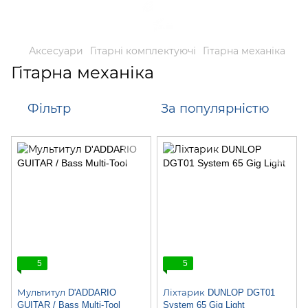
Аксесуари
Гітарні комплектуючі
Гітарна механіка
Гітарна механіка
Фільтр
За популярністю
5
5
Мультитул D'ADDARIO
Ліхтарик DUNLOP DGT01
GUITAR / Bass Multi-Tool
System 65 Gig Light