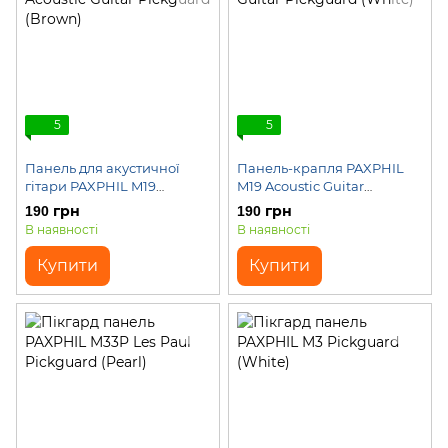
5
5
Панель для акустичної
Панель-крапля PAXPHIL
гітари PAXPHIL M19
M19 Acoustic Guitar
Acoustic Guitar Pickguard
Pickguard (White)
190 грн
190 грн
(Brown)
В наявності
В наявності
Купити
Купити