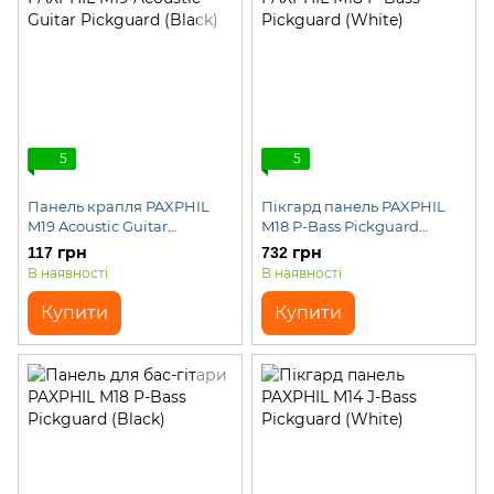
5
5
Панель крапля PAXPHIL
Пікгард панель PAXPHIL
M19 Acoustic Guitar
M18 P-Bass Pickguard
Pickguard (Black)
(White)
117 грн
732 грн
В наявності
В наявності
Купити
Купити