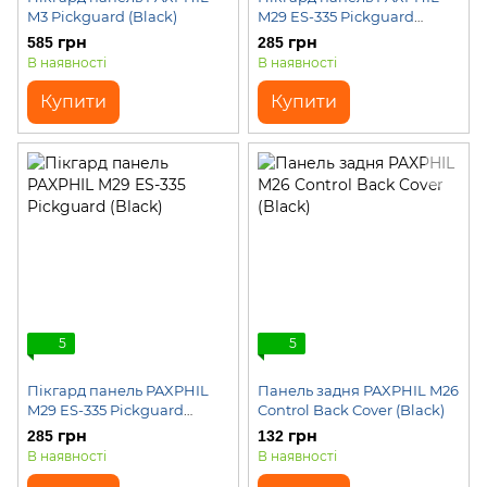
M3 Pickguard (Black)
M29 ES-335 Pickguard
(Cream)
585 грн
285 грн
В наявності
В наявності
Купити
Купити
5
5
Пікгард панель PAXPHIL
Панель задня PAXPHIL M26
M29 ES-335 Pickguard
Control Back Cover (Black)
(Black)
285 грн
132 грн
В наявності
В наявності