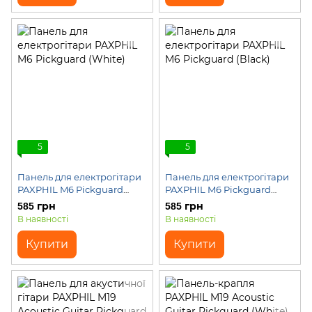
5
5
Панель для електрогітари
Панель для електрогітари
PAXPHIL M6 Pickguard
PAXPHIL M6 Pickguard
(White)
(Black)
585 грн
585 грн
В наявності
В наявності
Купити
Купити