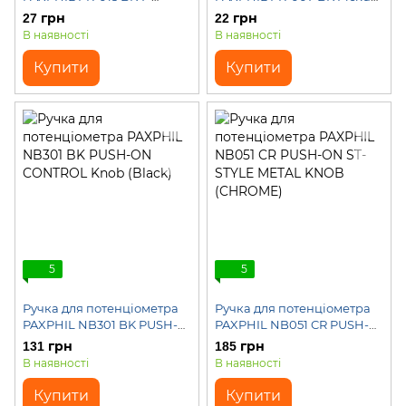
STRING Pickup Mounting
Mounting Ring (Black)
27 грн
22 грн
Ring (Black)
В наявності
В наявності
Купити
Купити
5
5
Ручка для потенціометра
Ручка для потенціометра
PAXPHIL NB301 BK PUSH-
PAXPHIL NB051 CR PUSH-
ON CONTROL Knob (Black)
ON ST-STYLE METAL KNOB
131 грн
185 грн
(CHROME)
В наявності
В наявності
Купити
Купити