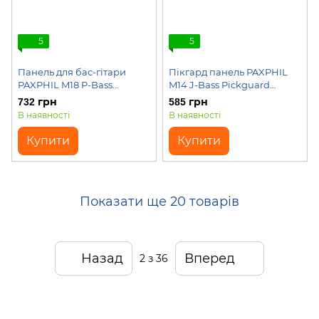
5
5
Панель для бас-гітари
Пікгард панель PAXPHIL
PAXPHIL M18 P-Bass
M14 J-Bass Pickguard
Pickguard (Black)
(White)
732 грн
585 грн
В наявності
В наявності
Купити
Купити
Показати ще 20 товарів
Назад
Вперед
2
з 36