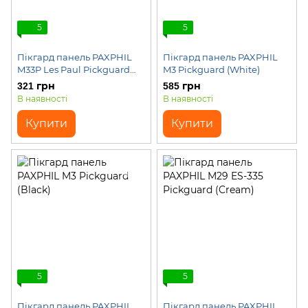
5
5
Пікгард панель PAXPHIL
Пікгард панель PAXPHIL
M33P Les Paul Pickguard
M3 Pickguard (White)
(Pearl)
321 грн
585 грн
В наявності
В наявності
Купити
Купити
5
5
Пікгард панель PAXPHIL
Пікгард панель PAXPHIL