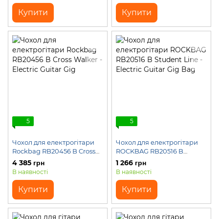
Купити
Купити
5
5
Чохол для електрогітари
Чохол для електрогітари
Rockbag RB20456 B Cross
ROCKBAG RB20516 B
Walker - Electric Guitar Gig
Student Line - Electric
4 385 грн
1 266 грн
Guitar Gig Bag
В наявності
В наявності
Купити
Купити