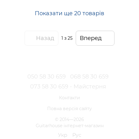
Показати ще 20 товарів
Назад
Вперед
1
з 25
050 58 30 659
068 58 30 659
073 58 30 659 - Майстерня
Контакти
Повна версія сайту
© 2014—2026
Guitarhouse інтернет-магазин
Укр
Рус