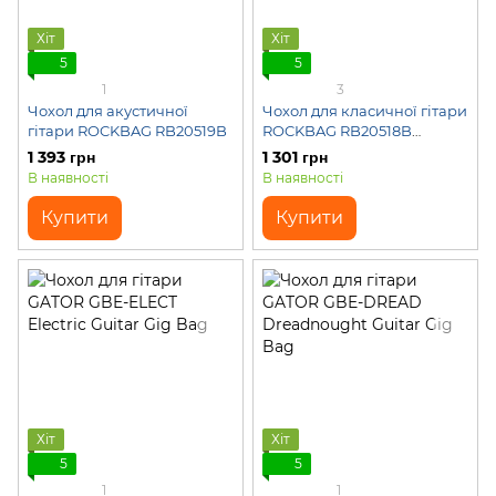
Хіт
Хіт
5
5
1
3
Чохол для акустичної
Чохол для класичної гітари
гітари ROCKBAG RB20519B
ROCKBAG RB20518B
Student Line - Classical
1 393 грн
1 301 грн
Guitar Gig Bag
В наявності
В наявності
Купити
Купити
Хіт
Хіт
5
5
1
1