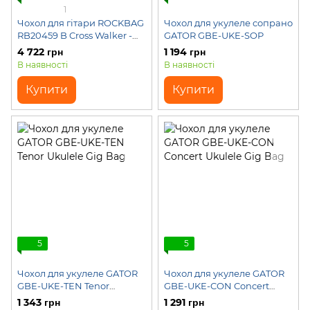
1
Чохол для гітари ROCKBAG
Чохол для укулеле сопрано
RB20459 B Cross Walker -
GATOR GBE-UKE-SOP
Acoustic Guitar Gig Bag
4 722 грн
1 194 грн
В наявності
В наявності
Купити
Купити
5
5
Чохол для укулеле GATOR
Чохол для укулеле GATOR
GBE-UKE-TEN Tenor
GBE-UKE-CON Concert
Ukulele Gig Bag
Ukulele Gig Bag
1 343 грн
1 291 грн