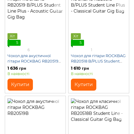
Хіт
Хіт
5
5
6
1
Чохол для акустичної
Чохол для гітари ROCKBAG
гітари ROCKBAG RB20519
RB20518 B/PLUS Student
B/PLUS Student Line Plus -
Line Plus - Classical Guitar
1 636 грн
1 610 грн
Acoustic Guitar Gig Bag
Gig Bag
В наявності
В наявності
Купити
Купити