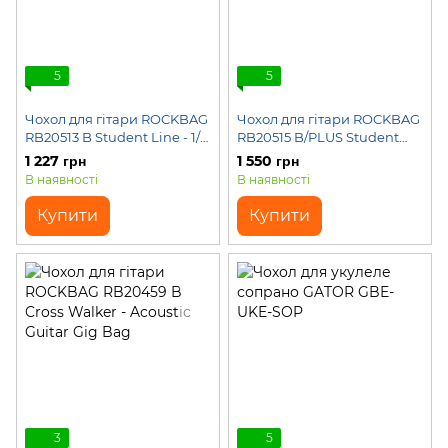
5
5
Чохол для гітари ROCKBAG
Чохол для гітари ROCKBAG
RB20513 B Student Line - 1/2
RB20515 B/PLUS Student
Classical Guitar Gig Bag
Line Plus - Electric Bass Gig
1 227 грн
1 550 грн
Bag
В наявності
В наявності
Купити
Купити
3
5