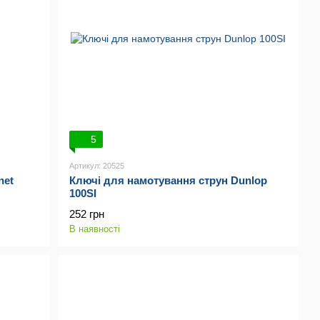
5
Артикул: 20525
net
Ключі для намотування струн Dunlop
100SI
252 грн
В наявності