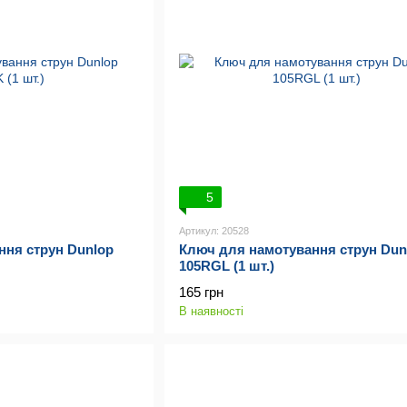
5
Артикул: 20528
ння струн Dunlop
Ключ для намотування струн Dun
105RGL (1 шт.)
165 грн
В наявності