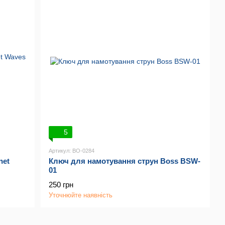
5
Артикул: BO-0284
net
Ключ для намотування струн Boss BSW-
01
250 грн
Уточнюйте наявність