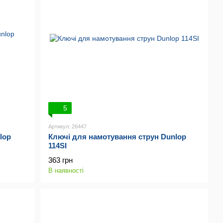
5
Артикул: 26447
lop
Ключі для намотування струн Dunlop
114SI
363 грн
В наявності