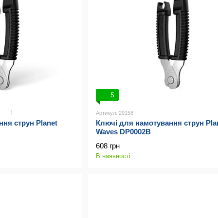
5
1
Артикул: 29158
ня струн Planet
Ключі для намотування струн Pla
Waves DP0002B
608 грн
В наявності