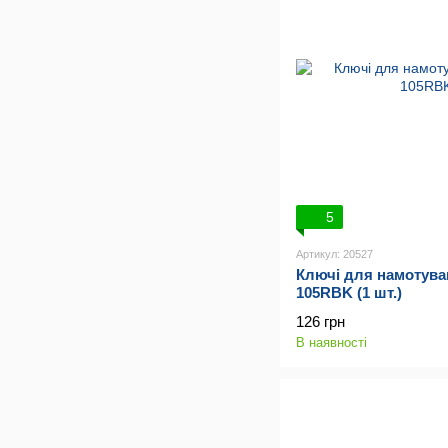
5
Артикул: 20527
Ключі для намотува
105RBK (1 шт.)
126 грн
В наявності