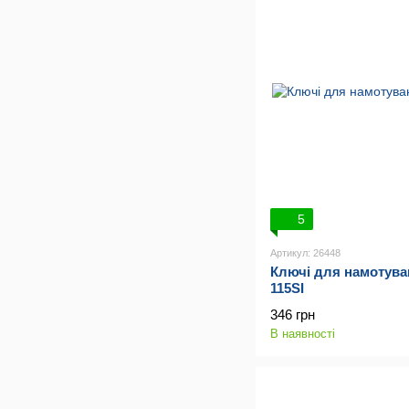
5
Артикул: 26448
Ключі для намотува
115SI
346 грн
В наявності