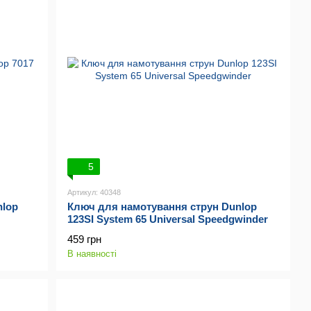
5
Артикул: 40348
nlop
Ключ для намотування струн Dunlop
123SI System 65 Universal Speedgwinder
459 грн
В наявності