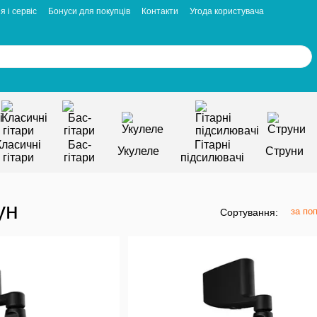
я і сервіс
Бонуси для покупців
Контакти
Угода користувача
Класичні
Бас-
Гітарні
Укулеле
Струни
гітари
гітари
підсилювачі
ун
за по
Сортування: