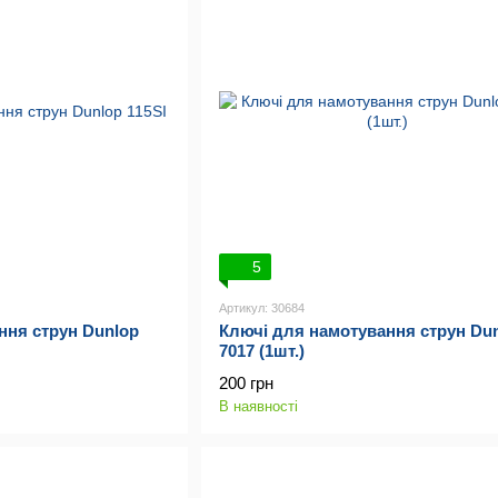
5
Артикул: 30684
ння струн Dunlop
Ключі для намотування струн Du
7017 (1шт.)
200 грн
В наявності