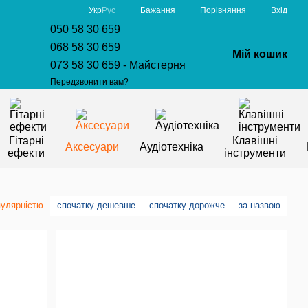
Порівняння
Укр
Рус
Бажання
Вхід
050 58 30 659
068 58 30 659
Мій кошик
073 58 30 659 - Майстерня
Передзвонити вам?
Гітарні
Клавішні
Аксесуари
Аудіотехніка
ефекти
інструменти
пулярністю
спочатку дешевше
спочатку дорожче
за назвою