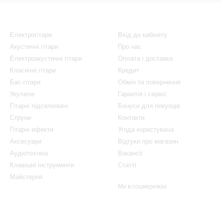
Каталог
Клієнтам
Електрогітари
Вхід до кабінету
Акустичні гітари
Про нас
Електроакустичні гітари
Оплата і доставка
Класичні гітари
Кредит
Бас-гітари
Обмін та повернення
Укулеле
Гарантія і сервіс
Гітарні підсилювачі
Бонуси для покупців
Струни
Контакти
Гітарні ефекти
Угода користувача
Аксесуари
Відгуки про магазин
Аудіотехніка
Вакансії
Клавішні інструменти
Статті
Майстерня
Ми в соцмережах