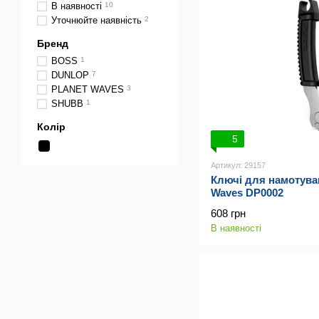
В наявності
10
Уточнюйте наявність
2
Бренд
BOSS
1
DUNLOP
7
PLANET WAVES
3
SHUBB
1
Колір
5
Артикул: 29157
Ключі для намотуван
Waves DP0002
608 грн
В наявності