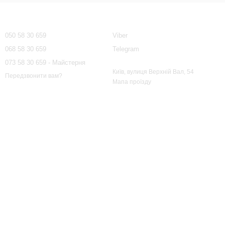
Контактна інформація
050 58 30 659
Viber
068 58 30 659
Telegram
073 58 30 659 - Майстерня
Київ, вулиця Верхній Вал, 54
Передзвонити вам?
Мапа проїзду