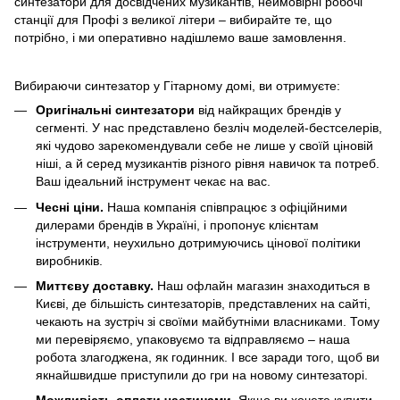
синтезатори для досвідчених музикантів, неймовірні робочі
станції для Профі з великої літери – вибирайте те, що
потрібно, і ми оперативно надішлемо ваше замовлення.
Вибираючи синтезатор у Гітарному домі, ви отримуєте:
Оригінальні синтезатори
від найкращих брендів у
сегменті. У нас представлено безліч моделей-бестселерів,
які чудово зарекомендували себе не лише у своїй ціновій
ніші, а й серед музикантів різного рівня навичок та потреб.
Ваш ідеальний інструмент чекає на вас.
Чесні ціни.
Наша компанія співпрацює з офіційними
дилерами брендів в Україні, і пропонує клієнтам
інструменти, неухильно дотримуючись цінової політики
виробників.
Миттєву доставку.
Наш офлайн магазин знаходиться в
Києві, де більшість синтезаторів, представлених на сайті,
чекають на зустріч зі своїми майбутніми власниками. Тому
ми перевіряємо, упаковуємо та відправляємо – наша
робота злагоджена, як годинник. І все заради того, щоб ви
якнайшвидше приступили до гри на новому синтезаторі.