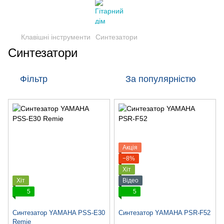
Клавішні інструменти
Синтезатори
Синтезатори
Фільтр
За популярністю
Акція
−8%
Хіт
Хіт
Відео
5
5
Синтезатор YAMAHA PSS-E30
Синтезатор YAMAHA PSR-F52
Remie