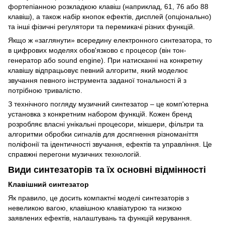
фортепіанною розкладкою клавіш (наприклад, 61, 76 або 88
клавіш), а також набір кнопок ефектів, дисплей (опціонально)
та інші фізичні регулятори та перемикачі різних функцій.
Якщо ж «заглянути» всередину електронного синтезатора, то
в цифрових моделях обов'язково є процесор (він тон-
генератор або sound engine). При натисканні на конкретну
клавішу відпрацьовує певний алгоритм, який моделює
звучання певного інструмента заданої тональності й з
потрібною тривалістю.
З технічного погляду музичний синтезатор – це комп'ютерна
установка з конкретним набором функцій. Кожен бренд
розробляє власні унікальні процесори, мікшери, фільтри та
алгоритми обробки сигналів для досягнення різноманіття
поліфонії та ідентичності звучання, ефектів та управління. Це
справжні перегони музичних технологій.
Види синтезаторів та їх основні відмінності
Клавішний синтезатор
Як правило, це досить компактні моделі синтезаторів з
невеликою вагою, клавішною клавіатурою та низкою
заявлених ефектів, налаштувань та функцій керування.