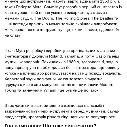
минуле цих інструментів, мабуть, варто відзначити 1963 рік, а
також Роберта Муга. Саме Муг розробив перший синтезатор із
клавіатурою, який почав успішно використовуватись за
межами студій. The Doors, The Rolling Stones, The Beatles та
інші легенди практично моментально вирішили випробувати
можливості нового інструменту і це, як ми знаємо, вдалося їм
на славу.
Після Муга розробку і виробництво оригінальних клавішних
синтезаторів підхопили Roland, Yamaha, а потім Casio та інші
музичні корпорації. Починаючи з 1980-х, здавалося б, жодна
популярна група не обходилася без синтезатора, що повис у
когось на плечах або розташувався на стійці позаду вокаліста.
Характерні звуки поліфонічних синтезаторів виразно
вдрукувалися в хіти минулого століття, починаючи Modern
Toking та закінчуючи Wham! І це був лише початок.
З тих часів синтезатори міцно закріпилися в ансамблі
затребуваних музичних інструментів серед музикантів, саунд-
продюсерів, креаторів різного віку, навичок та популярності.
Гра в імітацію: Що таке синтезатор?