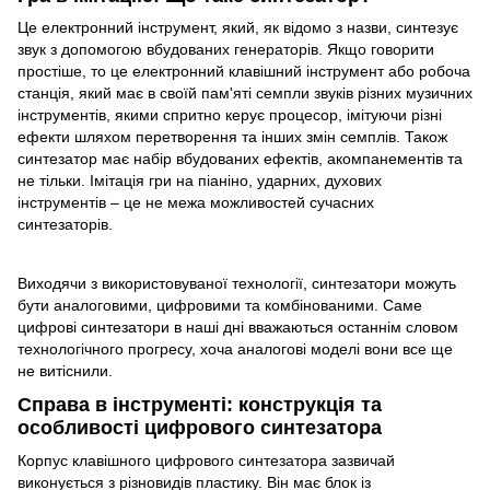
Це електронний інструмент, який, як відомо з назви, синтезує
звук з допомогою вбудованих генераторів. Якщо говорити
простіше, то це електронний клавішний інструмент або робоча
станція, який має в своїй пам'яті семпли звуків різних музичних
інструментів, якими спритно керує процесор, імітуючи різні
ефекти шляхом перетворення та інших змін семплів. Також
синтезатор має набір вбудованих ефектів, акомпанементів та
не тільки. Імітація гри на піаніно, ударних, духових
інструментів – це не межа можливостей сучасних
синтезаторів.
Виходячи з використовуваної технології, синтезатори можуть
бути аналоговими, цифровими та комбінованими. Саме
цифрові синтезатори в наші дні вважаються останнім словом
технологічного прогресу, хоча аналогові моделі вони все ще
не витіснили.
Справа в інструменті: конструкція та
особливості цифрового синтезатора
Корпус клавішного цифрового синтезатора зазвичай
виконується з різновидів пластику. Він має блок із