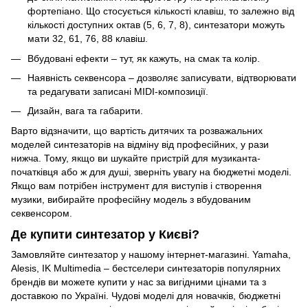
фортепіано. Що стосується кількості клавіш, то залежно від
кількості доступних октав (5, 6, 7, 8), синтезатори можуть
мати 32, 61, 76, 88 клавіш.
Вбудовані ефекти – тут, як кажуть, на смак та колір.
Наявність секвенсора – дозволяє записувати, відтворювати
та редагувати записані MIDI-композиції.
Дизайн, вага та габарити.
Варто відзначити, що вартість дитячих та розважальних
моделей синтезаторів на відміну від професійних, у рази
нижча. Тому, якщо ви шукайте пристрій для музиканта-
початківця або ж для душі, зверніть увагу на бюджетні моделі.
Якщо вам потрібен інструмент для виступів і створення
музики, вибирайте професійну модель з вбудованим
секвенсором.
Де купити синтезатор у Києві?
Замовляйте синтезатор у нашому інтернет-магазині. Yamaha,
Alesis, IK Multimedia – бестселери синтезаторів популярних
брендів ви можете купити у нас за вигідними цінами та з
доставкою по Україні. Чудові моделі для новачків, бюджетні