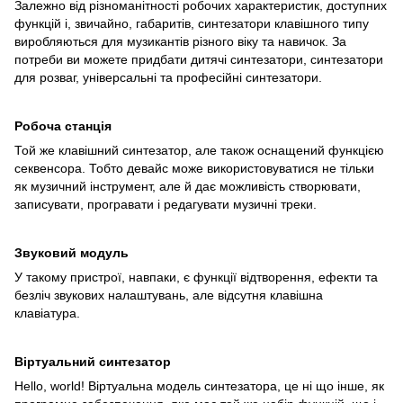
Залежно від різноманітності робочих характеристик, доступних
функцій і, звичайно, габаритів, синтезатори клавішного типу
виробляються для музикантів різного віку та навичок. За
потреби ви можете придбати дитячі синтезатори, синтезатори
для розваг, універсальні та професійні синтезатори.
Робоча станція
Той же клавішний синтезатор, але також оснащений функцією
секвенсора. Тобто девайс може використовуватися не тільки
як музичний інструмент, але й дає можливість створювати,
записувати, програвати і редагувати музичні треки.
Звуковий модуль
У такому пристрої, навпаки, є функції відтворення, ефекти та
безліч звукових налаштувань, але відсутня клавішна
клавіатура.
Віртуальний синтезатор
Hello, world! Віртуальна модель синтезатора, це ні що інше, як