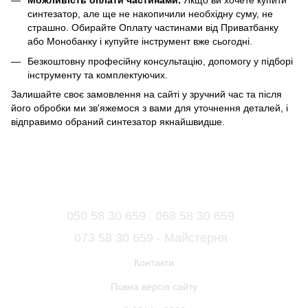
Можливість оплати частинами.
Якщо ви хочете купити
синтезатор, але ще не накопичили необхідну суму, не
страшно. Обирайте Оплату частинами від Приватбанку
або Монобанку і купуйте інструмент вже сьогодні.
Безкоштовну професійну консультацію, допомогу у підборі
інструменту та комплектуючих.
Залишайте своє замовлення на сайті у зручний час та після
його обробки ми зв'яжемося з вами для уточнення деталей, і
відправимо обраний синтезатор якнайшвидше.
050 58 30 659
068 58 30 659
073 58 30 659 - Майстерня
Контакти
Повна версія сайту