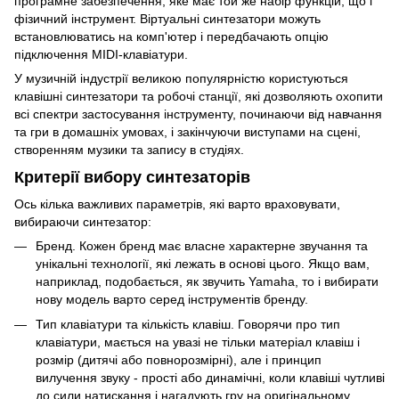
програмне забезпечення, яке має той же набір функцій, що і
фізичний інструмент. Віртуальні синтезатори можуть
встановлюватись на комп'ютер і передбачають опцію
підключення MIDI-клавіатури.
У музичній індустрії великою популярністю користуються
клавішні синтезатори та робочі станції, які дозволяють охопити
всі спектри застосування інструменту, починаючи від навчання
та гри в домашніх умовах, і закінчуючи виступами на сцені,
створенням музики та запису в студіях.
Критерії вибору синтезаторів
Ось кілька важливих параметрів, які варто враховувати,
вибираючи синтезатор:
Бренд. Кожен бренд має власне характерне звучання та
унікальні технології, які лежать в основі цього. Якщо вам,
наприклад, подобається, як звучить Yamaha, то і вибирати
нову модель варто серед інструментів бренду.
Тип клавіатури та кількість клавіш. Говорячи про тип
клавіатури, мається на увазі не тільки матеріал клавіш і
розмір (дитячі або повнорозмірні), але і принцип
вилучення звуку - прості або динамічні, коли клавіші чутливі
до сили натискання і нагадують гру на оригінальному