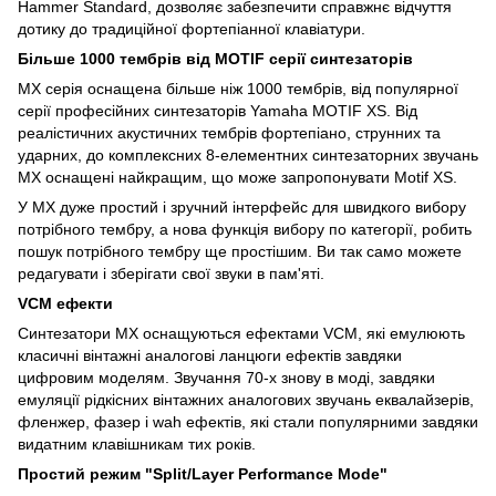
Hammer Standard, дозволяє забезпечити справжнє відчуття
дотику до традиційної фортепіанної клавіатури.
Більше 1000 тембрів від MOTIF серії синтезаторів
MX серія оснащена більше ніж 1000 тембрів, від популярної
серії професійних синтезаторів Yamaha MOTIF XS. Від
реалістичних акустичних тембрів фортепіано, струнних та
ударних, до комплексних 8-елементних синтезаторних звучань
MX оснащені найкращим, що може запропонувати Motif XS.
У MX дуже простий і зручний інтерфейс для швидкого вибору
потрібного тембру, а нова функція вибору по категорії, робить
пошук потрібного тембру ще простішим. Ви так само можете
редагувати і зберігати свої звуки в пам'яті.
VCM ефекти
Синтезатори MX оснащуються ефектами VCM, які емулюють
класичні вінтажні аналогові ланцюги ефектів завдяки
цифровим моделям. Звучання 70-х знову в моді, завдяки
емуляції рідкісних вінтажних аналогових звучань еквалайзерів,
фленжер, фазер і wah ефектів, які стали популярними завдяки
видатним клавішникам тих років.
Простий режим "Split/Layer Performance Mode"