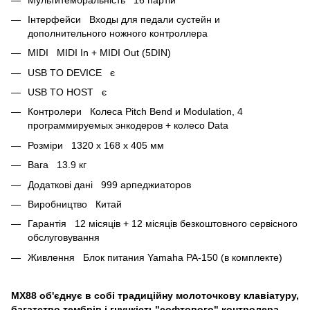
Інтерфейси Входы для педали сустейн и
дополнительного ножного контроллера
MIDI MIDI In + MIDI Out (5DIN)
USB TO DEVICE є
USB TO HOST є
Контролери Колеса Pitch Bend и Modulation, 4
программируемых энкодеров + колесо Data
Розміри 1320 х 168 х 405 мм
Вага 13.9 кг
Додаткові дані 999 арпеджиаторов
Виробництво Китай
Гарантія 12 місяців + 12 місяців безкоштовного сервісного
обслуговування
Живлення Блок питания Yamaha PA-150 (в комплекте)
MX88 об'єднує в собі традиційну молоточкову клавіатуру,
багатство тембрів і гнучкість"софтового" контролера