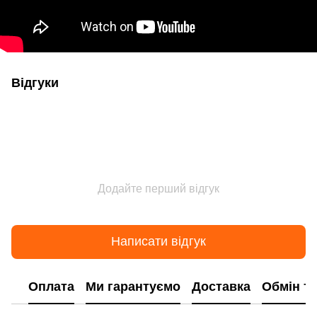
Відгуки
Додайте перший відгук
Написати відгук
Оплата
Ми гарантуємо
Доставка
Обмін т