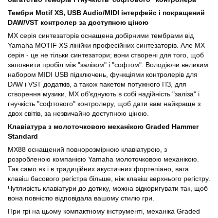
Тембри Motif XS, USB Audio/MIDI інтерфейс і покращений
DAW/VST контролер за доступною ціною
MX серія синтезаторів оснащена добірними тембрами від
Yamaha MOTIF XS лінійки професійних синтезаторів. Але MX
серія - це не тільки синтезатори; вони створені для того, щоб
заповнити пробіл між "залізом" і "софтом". Володіючи великим
набором MIDI USB підключень, функціями контролерів для
DAW і VST додатків, а також пакетом потужного ПЗ, для
створення музики, MX об'єднують в собі надійність "заліза" і
гнучкість "софтового" контролеру, щоб дати вам найкраще з
двох світів, за незвичайно доступною ціною.
Клавіатура з молоточковою механікою Graded Hammer
Standard
MX88 оснащений повнорозмірною клавіатурою, з
розробленою компанією Yamaha молоточковою механікою.
Так само як і в традиційних акустичних фортепіано, вага
клавіш басового регістра більше, ніж клавіш верхнього регістру.
Чутливість клавіатури до дотику, можна відкоригувати так, щоб
вона повністю відповідала вашому стилю гри.
При грі на цьому компактному інструменті, механіка Graded