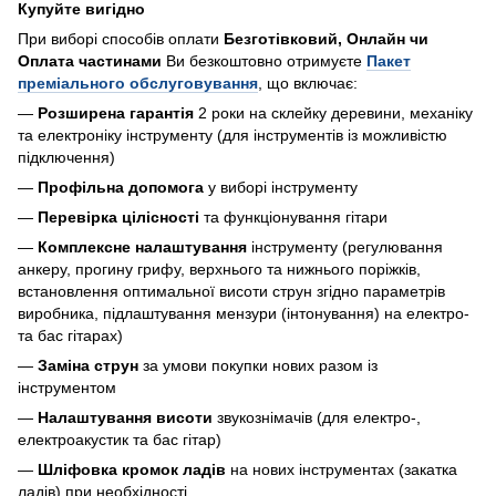
Купуйте вигідно
При виборі способів оплати
Безготівковий, Онлайн чи
Оплата частинами
Ви безкоштовно отримуєте
Пакет
преміального обслуговування
, що включає:
—
Розширена гарантія
2 роки на склейку деревини, механіку
та електроніку інструменту (для інструментів із можливістю
підключення)
—
Профільна допомога
у виборі інструменту
—
Перевірка цілісності
та функціонування гітари
—
Комплексне налаштування
інструменту (регулювання
анкеру, прогину грифу, верхнього та нижнього поріжків,
встановлення оптимальної висоти струн згідно параметрів
виробника, підлаштування мензури (інтонування) на електро-
та бас гітарах)
—
Заміна струн
за умови покупки нових разом із
інструментом
—
Налаштування висоти
звукознімачів (для електро-,
електроакустик та бас гітар)
—
Шліфовка кромок ладів
на нових інструментах (закатка
ладів) при необхідності