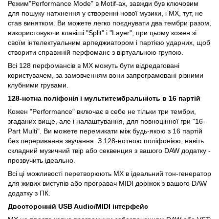
Режим"Performance Mode" в Motif-ах, завжди був ключовим
для пошуку натхнення у створенні нової музики, і MX, тут, не
став винятком. Ви можете легко поєднувати два тембри разом,
використовуючи клавіші "Split" і "Layer", при цьому кожен зі
своїм інтелектуальним арпеджиатором і партією ударних, щоб
створити справжній перфоманс з віртуальною групою.
Всі 128 перфомансів в MX можуть бути відредаговані
користувачем, за замовченням вони запрограмовані різними
клубними грувами.
128-нотна поліфонія і мультитембральність в 16 партій
Кожен "Performance" включає в себе не тільки три тембри,
згаданих вище, але і налаштування, для повноцінної гри "16-
Part Multi". Ви можете перемикати між будь-якою з 16 партій
без переривання звучання. З 128-нотною поліфонією, навіть
складний музичний твір або секвенция з вашого DAW додатку -
прозвучить ідеально.
Всі ці можливості перетворюють MX в ідеальний тон-генератор
для живих виступів або програвач MIDI доріжок з вашого DAW
додатку з ПК.
Двосторонній USB Audio/MIDI інтерфейс