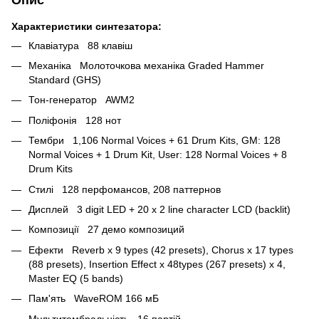
Характеристики синтезатора:
Клавіатура 88 клавіш
Механіка Молоточкова механіка Graded Hammer
Standard (GHS)
Тон-генератор AWM2
Поліфонія 128 нот
Тембри 1,106 Normal Voices + 61 Drum Kits, GM: 128
Normal Voices + 1 Drum Kit, User: 128 Normal Voices + 8
Drum Kits
Стилі 128 перфомансов, 208 паттернов
Дисплей 3 digit LED + 20 x 2 line character LCD (backlit)
Композиції 27 демо композиций
Ефекти Reverb x 9 types (42 presets), Chorus x 17 types
(88 presets), Insertion Effect x 48types (267 presets) x 4,
Master EQ (5 bands)
Пам'ять WaveROM 166 мБ
Мультитембральність 16 партій