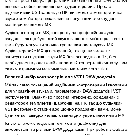
MX не просто керує програмним забезпеченням DAW або VST;
він являє собою повноцінний аудіоінтерфейс. Просто
підключивши USB кабель до ПК, ви зможете моніторити всі
звуки з комп'ютера підключивши навушники або студійні
монітори до виходу MX.
Аудіоконвертори в MX, створені для професійних аудіо
завдань, так що будь-який звук з вашого комп'ютера - навіть
гри - будуть звучати значно краще використовуючи MX.
Аудіоінтерфейс MX двосторонній, так що ви зможете
записувати внутрішні звуки MX безпосередньо в ПК, без
необхідності в додатковій аналоговій конвертації сигналу, тим
самим отримуючи максимально можливу його якість.
Великий набір контролерів для VST і DAW додатків
MX так само оснащений надійними контролерами і кнопками
для управління звуками, параметрами DAW додатків і VST
інструментів. Оманливо простий інтерфейс, об'єднаний з
редактором темплейтів (шаблонів) на ПК, так що будь-який
VST інструмент, старий або щойно придбаний вами, може
бути легко і швидко налаштований для управління ним з MX.
Існують також спеціальні темплейти (шаблони) для
використання з різними DAW додатками. При роботі з Cubase