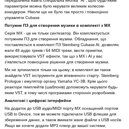
передбачена навіть спеціальна кнопка "AI", щоб будь-яким
параметром можна було керувати великим колесом-
енкодером. Ніколи ще не було так просто і повноцінно
управляти Cubase.
Потужне ПЗ для створення музики в комплекті з МХ
Серія MX - це не тільки синтезатор. Він комплектується
потужним ПЗ для створення музики. Обладнання, що
поставляється в комплекті ПЗ Steinberg Cubase AI, дозволяє
мати 48 аудіо треків і 64 MIDI треки, вести примітки,
використовувати VST ефекти, так що з MX і AI у вас
з'являється повноцінне рішення для створення музики.
Ми не зупинилися тільки на цьому; в комплекті ви також
знайдете VST інструменти для впевненого старту: Steinberg
Prologue і емулятор органу Yamaha YC-3B. Крім цього
реактори темплейтів (шаблонів) допоможуть керувати будь-
яким VST, в тому числі програмами сторонніх розробників.
Аналогові і цифрові інтерфейси
На додаток до USB аудіо/MIDI порту MX оснащений портом
USB to Device, тож ви можете підключати USB флешки для
збереження даних, а також вмикати wave файли з USB носіїв.
Якщо ви хочете додати MP3 плеєр до вашої системи,