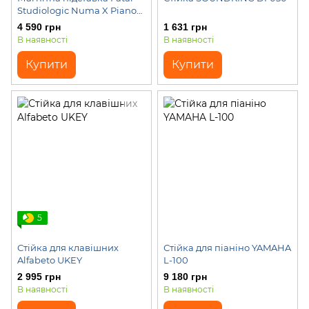
Studiologic Numa X Piano
Magnetic Computer Plate
4 590 грн
1 631 грн
В наявності
В наявності
Купити
Купити
5
Стійка для клавішних
Стійка для піаніно YAMAHA
Alfabeto UKEY
L-100
2 995 грн
9 180 грн
В наявності
В наявності