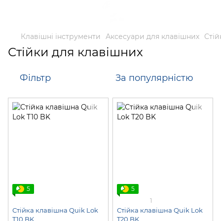
Клавішні інструменти
Аксесуари для клавішних
Стій
Стійки для клавішних
Фільтр
За популярністю
5
5
1
Стійка клавішна Quik Lok
Стійка клавішна Quik Lok
T10 BK
T20 BK