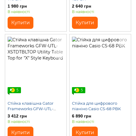
1 980 грн
2 640 грн
В наявності
В наявності
Купити
Купити
5
5
Стійка клавішна Gator
Стійка для цифрового
Frameworks GFW-UTL-
піаніно Casio CS-68 PBK
XSTDTBLTOP Utility Table
3 412 грн
6 890 грн
Top for "X" Style Keyboard
В наявності
В наявності
Купити
Купити