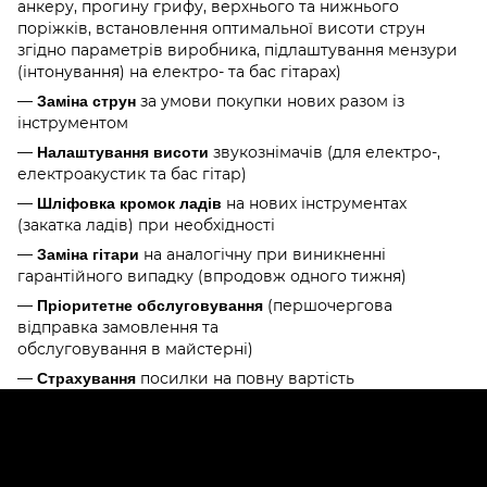
анкеру, прогину грифу, верхнього та нижнього
поріжків, встановлення оптимальної висоти струн
згідно параметрів виробника, підлаштування мензури
(інтонування) на електро- та бас гітарах)
—
за умови покупки нових разом із
Заміна струн
інструментом
—
звукознімачів (для електро-,
Налаштування висоти
електроакустик та бас гітар)
—
на нових інструментах
Шліфовка кромок ладів
(закатка ладів) при необхідності
—
на аналогічну при виникненні
Заміна гітари
гарантійного випадку (впродовж одного тижня)
—
(першочергова
Пріоритетне обслуговування
відправка замовлення та
обслуговування в майстерні)
—
посилки на повну вартість
Страхування