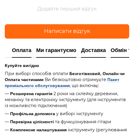
Додайте перший відгук
Написати відгук
Оплата
Ми гарантуємо
Доставка
Обмін т
Купуйте вигідно
При виборі способів оплати
Безготівковий, Онлайн чи
Ви безкоштовно отримуєте
Оплата частинами
Пакет
, що включає:
преміального обслуговування
—
2 роки на склейку деревини,
Розширена гарантія
механіку та електроніку інструменту (для інструментів
із можливістю підключення)
—
у виборі інструменту
Профільна допомога
—
та функціонування гітари
Перевірка цілісності
—
інструменту (регулювання
Комплексне налаштування