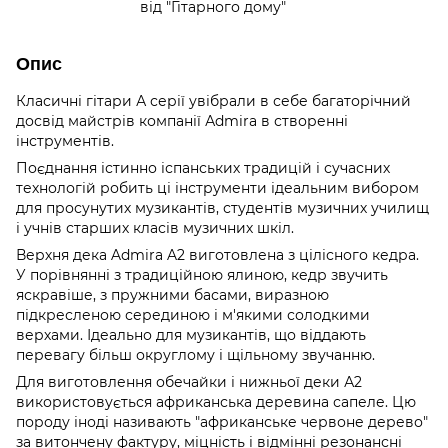
від "Гітарного дому"
Опис
Класичні гітари А серії увібрали в себе багаторічний
досвід майстрів компанії Аdmira в створенні
інструментів.
Поєднання істинно іспанських традицій і сучасних
технологій робить ці інструменти ідеальним вибором
для просунутих музикантів, студентів музичних училищ
і учнів старших класів музичних шкіл.
Верхня дека Admira A2 виготовлена з цілісного кедра.
У порівнянні з традиційною ялиною, кедр звучить
яскравіше, з пружними басами, виразною
підкресленою серединою і м'якими солодкими
верхами. Ідеально для музикантів, що віддають
перевагу більш округлому і щільному звучанню.
Для виготовлення обечайки і нижньої деки А2
використовується африканська деревина сапеле. Цю
породу іноді називають "африканське червоне дерево"
за витончену фактуру, міцність і відмінні резонансні