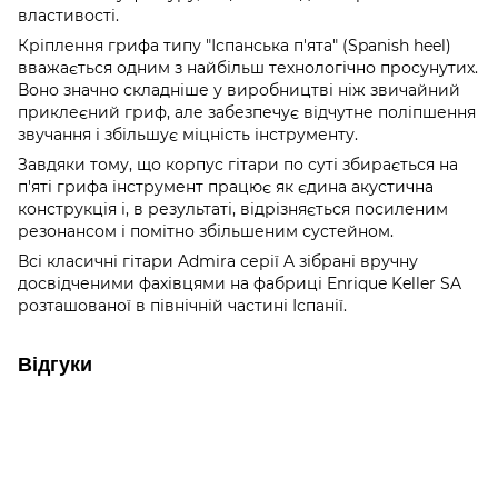
властивості.
Кріплення грифа типу "Іспанська п'ята" (Spanish heel)
вважається одним з найбільш технологічно просунутих.
Воно значно складніше у виробництві ніж звичайний
приклеєний гриф, але забезпечує відчутне поліпшення
звучання і збільшує міцність інструменту.
Завдяки тому, що корпус гітари по суті збирається на
п'яті грифа інструмент працює як єдина акустична
конструкція і, в результаті, відрізняється посиленим
резонансом і помітно збільшеним сустейном.
Всі класичні гітари Admira серії A зібрані вручну
досвідченими фахівцями на фабриці Enrique Keller SA
розташованої в північній частині Іспанії.
Відгуки