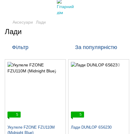
Аксесуари
Лади
Лади
Фільтр
За популярністю
5
5
Укулеле FZONE FZU110M
Лади DUNLOP 6S6230
(Midnight Blue)