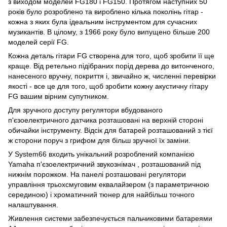
з виходом моделей FG180 і FG150. Протягом наступних 50
років було розроблено та вироблено кілька поколінь гітар -
кожна з яких була ідеальним інструментом для сучасних
музикантів. В цілому, з 1966 року було випущено більше 200
моделей серії FG.
Кожна деталь гітари FG створена для того, щоб зробити її ще
краще. Від ретельно підібраних порід дерева до витонченого,
нанесеного вручну, покриття і, звичайно ж, численні перевірки
якості - все це для того, щоб зробити кожну акустичну гітару
FG вашим вірним супутником.
Для зручного доступу регулятори вбудованого
п'єзоелектричного датчика розташовані на верхній стороні
обичайки інструменту. Відсік для батарей розташований з тієї
ж сторони поруч з грифом для більш зручної їх заміни.
У System66 входить унікальний розроблений компанією
Yamaha п'єзоелектричний звукознімач , розташований під
нижнім порожком. На панелі розташовані регулятори
управління трьохсмуговим еквалайзером (з параметричною
серединою) і хроматичний тюнер для найбільш точного
налаштування.
Живлення системи забезпечується пальчиковими батареями