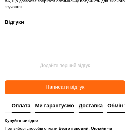
АА, що дозволяє зберігати оптимальну потужність для якісного
звучання.
Відгуки
Додайте перший відгук
Написати відгук
Оплата
Ми гарантуємо
Доставка
Обмін т
Купуйте вигідно
При виборі способів оплати
Безготівковий, Онлайн чи