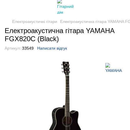
Електроакустичні гітари
Електроакустична гітара YAMAHA FG
Електроакустична гітара YAMAHA
FGX820C (Black)
Артикул:
33549
Написати відгук