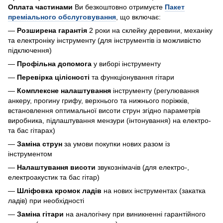
Оплата частинами
Ви безкоштовно отримуєте
Пакет
преміального обслуговування
, що включає:
—
Розширена гарантія
2 роки на склейку деревини, механіку
та електроніку інструменту (для інструментів із можливістю
підключення)
—
Профільна допомога
у виборі інструменту
—
Перевірка цілісності
та функціонування гітари
—
Комплексне налаштування
інструменту (регулювання
анкеру, прогину грифу, верхнього та нижнього поріжків,
встановлення оптимальної висоти струн згідно параметрів
виробника, підлаштування мензури (інтонування) на електро-
та бас гітарах)
—
Заміна струн
за умови покупки нових разом із
інструментом
—
Налаштування висоти
звукознімачів (для електро-,
електроакустик та бас гітар)
—
Шліфовка кромок ладів
на нових інструментах (закатка
ладів) при необхідності
—
Заміна гітари
на аналогічну при виникненні гарантійного