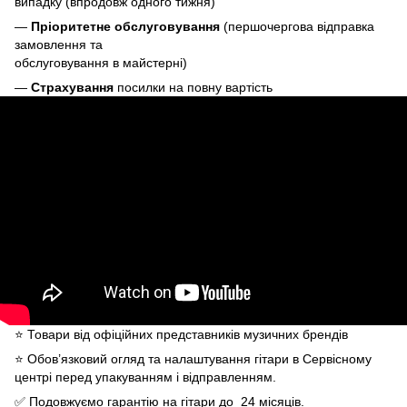
випадку (впродовж одного тижня)
—
Пріоритетне обслуговування
(першочергова відправка
замовлення та
обслуговування в майстерні)
—
Страхування
посилки на повну вартість
⭐️ Товари від офіційних представників музичних брендів
⭐️ Обов’язковий огляд та налаштування гітари в Сервісному
центрі перед упакуванням і відправленням.
✅ Подовжуємо гарантію на гітари до 24 місяців.