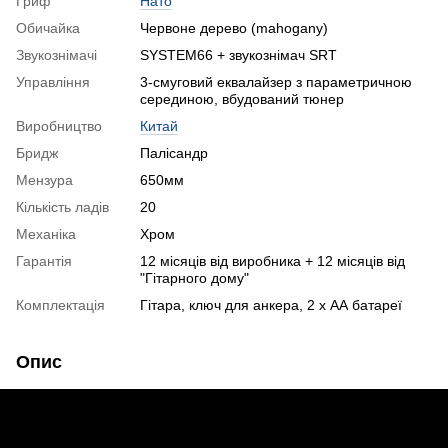
Гриф
Нато
Обичайка
Червоне дерево (mahogany)
Звукознімачі
SYSTEM66 + звукознімач SRT
Управління
3-смуговий еквалайзер з параметричною
серединою, вбудований тюнер
Виробництво
Китай
Бридж
Палісандр
Мензура
650мм
Кількість ладів
20
Механіка
Хром
Гарантія
12 місяців від виробника + 12 місяців від
"Гітарного дому"
Комплектація
Гітара, ключ для анкера, 2 х АА батареї
Опис