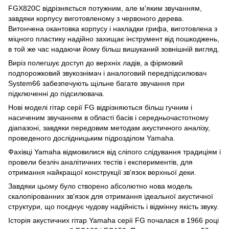
FGX820C відрізняється потужним, але м'яким звучанням,
завдяки корпусу виготовленому з червоного дерева.
Витончена окантовка корпусу і накладки грифа, виготовлена з
міцного пластику надійно захищає інструмент від пошкоджень,
в той же час надаючи йому більш вишуканий зовнішній вигляд.
Виріз полегшує доступ до верхніх ладів, а фірмовий
подпорожковий звукознімач і аналоговий передпідсилювач
System66 забезпечують щільне багате звучання при
підключенні до підсилювача.
Нові моделі гітар серії FG відрізняються більш гучним і
насиченим звучанням в області басів і середньочастотному
діапазоні, завдяки передовим методам акустичного аналізу,
проведеного дослідницьким підрозділом Yamaha.
Фахівці Yamaha відмовилися від сліпого слідування традиціям і
провели безліч аналітичних тестів і експериментів, для
отримання найкращої конструкції зв'язок верхньої деки.
Завдяки цьому було створено абсолютно нова модель
скалопірованних зв'язок для отримання ідеальної акустичної
структури, що поєднує чудову надійність і відмінну якість звуку.
Історія акустичних гітар Yamaha серії FG почалася в 1966 році