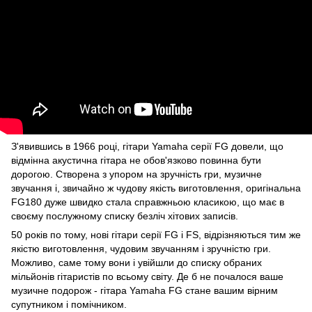
З'явившись в 1966 році, гітари Yamaha серії FG довели, що
відмінна акустична гітара не обов'язково повинна бути
дорогою. Створена з упором на зручність гри, музичне
звучання і, звичайно ж чудову якість виготовлення, оригінальна
FG180 дуже швидко стала справжньою класикою, що має в
своєму послужному списку безліч хітових записів.
50 років по тому, нові гітари серії FG і FS, відрізняються тим же
якістю виготовлення, чудовим звучанням і зручністю гри.
Можливо, саме тому вони і увійшли до списку обраних
мільйонів гітаристів по всьому світу. Де б не почалося ваше
музичне подорож - гітара Yamaha FG стане вашим вірним
супутником і помічником.