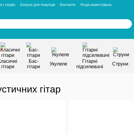
я і сервіс
Бонуси для покупців
Контакти
Угода користувача
Класичні
Бас-
Гітарні
Укулеле
Струни
гітари
гітари
підсилювачі
стичних гітар