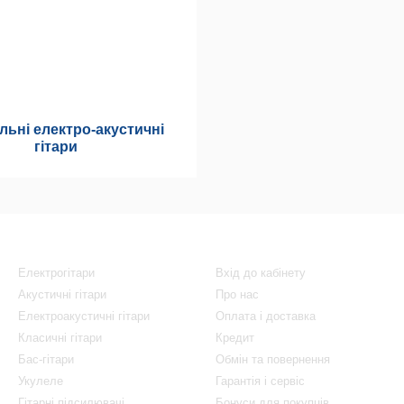
льні електро-акустичні
гітари
Каталог
Клієнтам
Електрогітари
Вхід до кабінету
Акустичні гітари
Про нас
Електроакустичні гітари
Оплата і доставка
Класичні гітари
Кредит
Бас-гітари
Обмін та повернення
Укулеле
Гарантія і сервіс
Гітарні підсилювачі
Бонуси для покупців