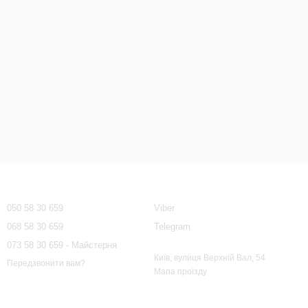
Контактна інформація
050 58 30 659
Viber
068 58 30 659
Telegram
073 58 30 659 - Майстерня
Київ, вулиця Верхній Вал, 54
Передзвонити вам?
Мапа проїзду