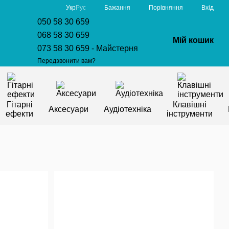
Порівняння
Укр
Рус
Бажання
Вхід
050 58 30 659
068 58 30 659
Мій кошик
073 58 30 659 - Майстерня
Передзвонити вам?
Гітарні
Клавішні
Аксесуари
Аудіотехніка
ефекти
інструменти