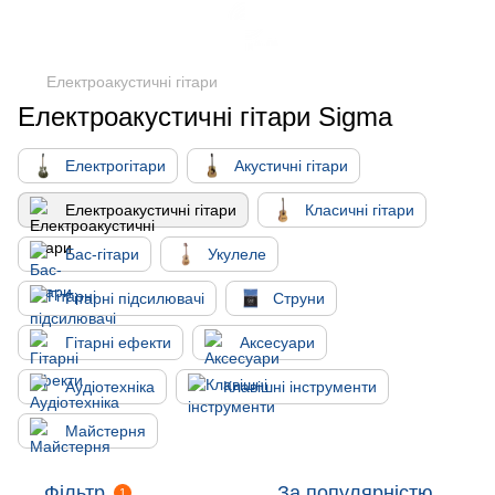
Електроакустичні гітари
Електроакустичні гітари Sigma
Електрогітари
Акустичні гітари
Електроакустичні гітари
Класичні гітари
Бас-гітари
Укулеле
Гітарні підсилювачі
Струни
Гітарні ефекти
Аксесуари
Аудіотехніка
Клавішні інструменти
Майстерня
Фільтр
За популярністю
1