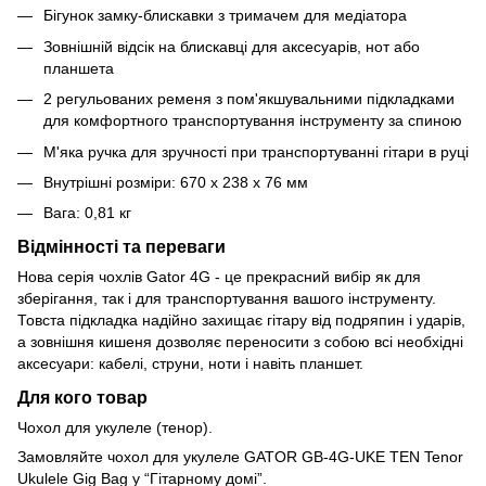
Бігунок замку-блискавки з тримачем для медіатора
Зовнішній відсік на блискавці для аксесуарів, нот або
планшета
2 регульованих ременя з пом'якшувальними підкладками
для комфортного транспортування інструменту за спиною
М'яка ручка для зручності при транспортуванні гітари в руці
Внутрішні розміри: 670 х 238 х 76 мм
Вага: 0,81 кг
Відмінності та переваги
Нова серія чохлів Gator 4G - це прекрасний вибір як для
зберігання, так і для транспортування вашого інструменту.
Товста підкладка надійно захищає гітару від подряпин і ударів,
а зовнішня кишеня дозволяє переносити з собою всі необхідні
аксесуари: кабелі, струни, ноти і навіть планшет.
Для кого товар
Чохол для укулеле (тенор).
Замовляйте чохол для укулеле GATOR GB-4G-UKE TEN Tenor
Ukulele Gig Bag у “Гітарному домі”.