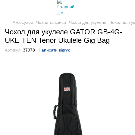
Аксесуари
Чохли та кейси
Чохли для укулеле
Чохол для у
Чохол для укулеле GATOR GB-4G-
UKE TEN Tenor Ukulele Gig Bag
Артикул:
37978
Написати відгук