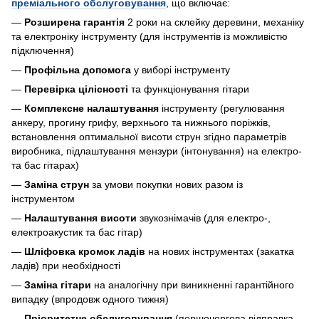
преміального обслуговування
, що включає:
—
Розширена гарантія
2 роки на склейку деревини, механіку
та електроніку інструменту (для інструментів із можливістю
підключення)
—
Профільна допомога
у виборі інструменту
—
Перевірка цілісності
та функціонування гітари
—
Комплексне налаштування
інструменту (регулювання
анкеру, прогину грифу, верхнього та нижнього поріжків,
встановлення оптимальної висоти струн згідно параметрів
виробника, підлаштування мензури (інтонування) на електро-
та бас гітарах)
—
Заміна струн
за умови покупки нових разом із
інструментом
—
Налаштування висоти
звукознімачів (для електро-,
електроакустик та бас гітар)
—
Шліфовка кромок ладів
на нових інструментах (закатка
ладів) при необхідності
—
Заміна гітари
на аналогічну при виникненні гарантійного
випадку (впродовж одного тижня)
—
Пріоритетне обслуговування
(першочергова відправка