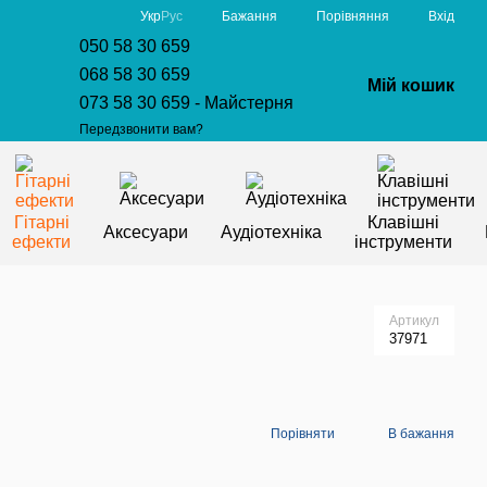
Порівняння
Укр
Рус
Бажання
Вхід
050 58 30 659
068 58 30 659
Мій кошик
073 58 30 659 - Майстерня
Передзвонити вам?
Гітарні
Клавішні
Аксесуари
Аудіотехніка
ефекти
інструменти
Артикул
37971
Порівняти
В бажання