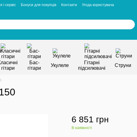
я і сервіс
Бонуси для покупців
Контакти
Угода користувача
Класичні
Бас-
Гітарні
Укулеле
Струни
гітари
гітари
підсилювачі
0
150
6 851 грн
В наявності