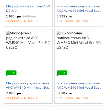
Мікрофонний капсуль AKG
Мікрофонна радіосистема
D7 WL1
AKG WMS40 Mini Vocal Set
BD US25B
1 680 грн
5 991 грн
6 692 грн
Уточнюйте наявність
Уточнюйте наявність
5
5
Мікрофонна радіосистема
Мікрофонна радіосистема
AKG WMS40 Mini Vocal Set
AKG WMS40 Mini Vocal Set
BD US25C
BD US45C
7 009 грн
5 820 грн
Уточнюйте наявність
Уточнюйте наявність