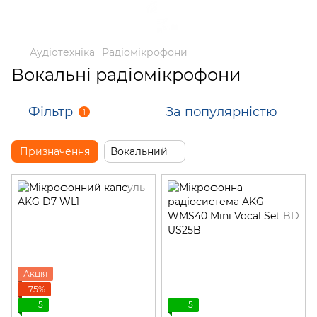
Аудіотехніка
Радіомікрофони
Вокальні радіомікрофони
Фільтр
За популярністю
1
Призначення
Вокальний
Акція
−75%
5
5