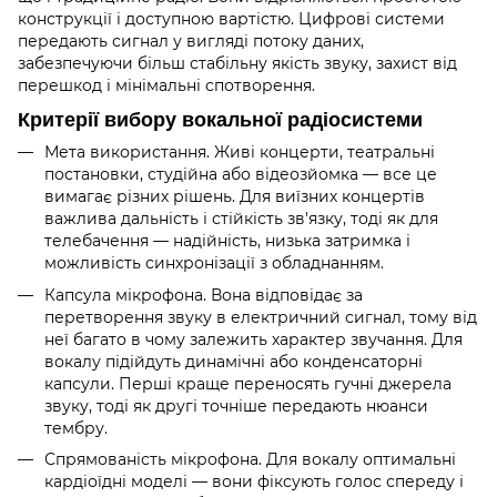
конструкції і доступною вартістю. Цифрові системи
передають сигнал у вигляді потоку даних,
забезпечуючи більш стабільну якість звуку, захист від
перешкод і мінімальні спотворення.
Критерії вибору вокальної радіосистеми
Мета використання. Живі концерти, театральні
постановки, студійна або відеозйомка — все це
вимагає різних рішень. Для виїзних концертів
важлива дальність і стійкість зв'язку, тоді як для
телебачення — надійність, низька затримка і
можливість синхронізації з обладнанням.
Капсула мікрофона. Вона відповідає за
перетворення звуку в електричний сигнал, тому від
неї багато в чому залежить характер звучання. Для
вокалу підійдуть динамічні або конденсаторні
капсули. Перші краще переносять гучні джерела
звуку, тоді як другі точніше передають нюанси
тембру.
Спрямованість мікрофона. Для вокалу оптимальні
кардіоїдні моделі — вони фіксують голос спереду і