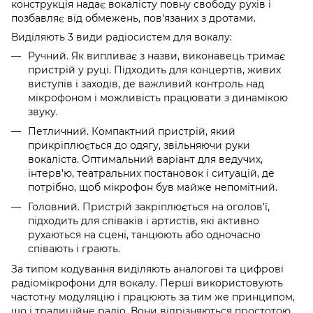
конструкція надає вокалісту повну свободу рухів і
позбавляє від обмежень, пов'язаних з дротами.
Виділяють 3 види радіосистем для вокалу:
Ручний. Як випливає з назви, виконавець тримає
пристрій у руці. Підходить для концертів, живих
виступів і заходів, де важливий контроль над
мікрофоном і можливість працювати з динамікою
звуку.
Петличний. Компактний пристрій, який
прикріплюється до одягу, звільняючи руки
вокаліста. Оптимальний варіант для ведучих,
інтерв'ю, театральних постановок і ситуацій, де
потрібно, щоб мікрофон був майже непомітний.
Головний. Пристрій закріплюється на оголов'ї,
підходить для співаків і артистів, які активно
рухаються на сцені, танцюють або одночасно
співають і грають.
За типом кодування виділяють аналогові та цифрові
радіомікрофони для вокалу. Перші використовують
частотну модуляцію і працюють за тим же принципом,
що і традиційне радіо. Вони відрізняються простотою