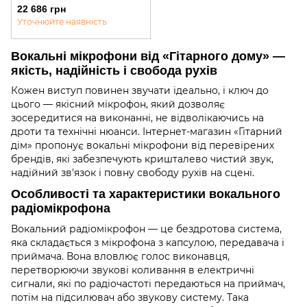
Kit
22 686 грн
Уточнюйте наявність
Вокальні мікрофони від «Гітарного дому» —
якість, надійність і свобода рухів
Кожен виступ повинен звучати ідеально, і ключ до
цього — якісний мікрофон, який дозволяє
зосередитися на виконанні, не відволікаючись на
дроти та технічні нюанси. Інтернет-магазин «Гітарний
дім» пропонує вокальні мікрофони від перевірених
брендів, які забезпечують кришталево чистий звук,
надійний зв'язок і повну свободу рухів на сцені.
Особливості та характеристики вокального
радіомікрофона
Вокальний радіомікрофон — це бездротова система,
яка складається з мікрофона з капсулою, передавача і
приймача. Вона вловлює голос виконавця,
перетворюючи звукові коливання в електричні
сигнали, які по радіочастоті передаються на приймач,
потім на підсилювач або звукову систему. Така