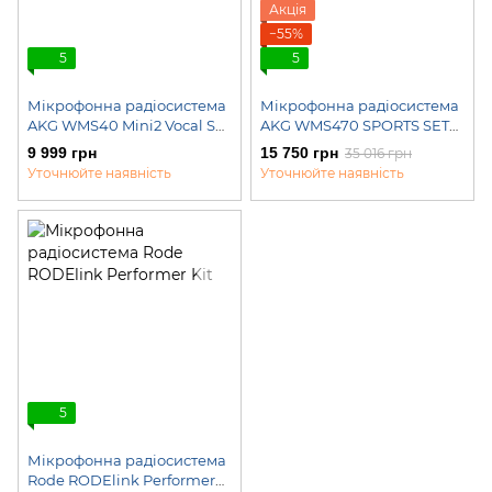
Акція
−55%
5
5
Мікрофонна радіосистема
Мікрофонна радіосистема
AKG WMS40 Mini2 Vocal Set
AKG WMS470 SPORTS SET
BD US45A/C EU/US/UK
BD9 50mW - EU/US/UK
9 999 грн
15 750 грн
35 016 грн
Уточнюйте наявність
Уточнюйте наявність
5
Мікрофонна радіосистема
Rode RODElink Performer