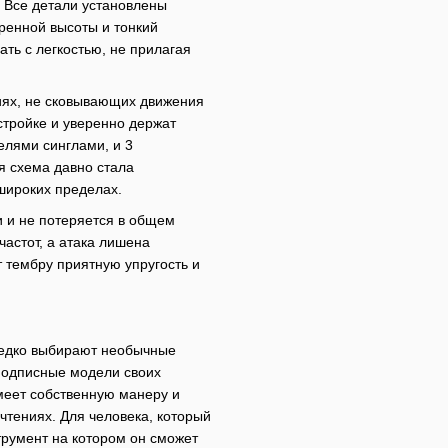
. Все детали установлены
ренной высоты и тонкий
ть с легкостью, не прилагая
иях, не сковывающих движения
стройке и уверенно держат
лями синглами, и 3
я схема давно стала
 широких пределах.
и и не потеряется в общем
частот, а атака лишена
 тембру приятную упругость и
редко выбирают необычные
подписные модели своих
меет собственную манеру и
тениях. Для человека, который
трумент на котором он сможет