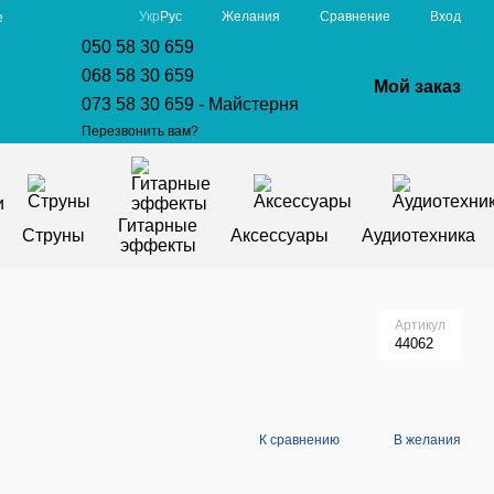
Сравнение
Укр
Рус
Желания
Вход
е
050 58 30 659
068 58 30 659
Мой заказ
073 58 30 659 - Майстерня
Перезвонить вам?
Гитарные
Струны
Аксессуары
Аудиотехника
эффекты
Артикул
44062
К сравнению
В желания