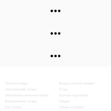
Каталог
Клиентам
Электрогитары
Вход в личный кабинет
Акустические гитары
О нас
Электроакустические гитары
Оплата и доставка
Классические гитары
Кредит
Бас-гитары
Обмен и возврат