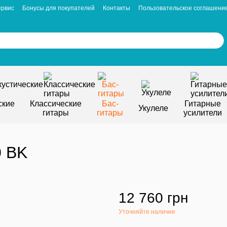
ервис
Бонусы для покупателей
Контакты
Пользовательское соглашени
ские
Классические
Бас-
Гитарные
Укулеле
гитары
гитары
усилители
0 BK
12 760 грн
Уточняйте наличие