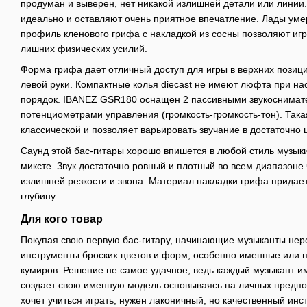
продуман и выверен, нет никакой излишней детали или линии
идеально и оставляют очень приятное впечатление. Лады уме
профиль кленового грифа с накладкой из сосны позволяют игра
лишних физических усилий.
Форма грифа дает отличный доступ для игры в верхних позиц
левой руки. Компактные колья diecast не имеют люфта при на
порядок. IBANEZ GSR180 оснащен 2 пассивными звукоснимате
потенциометрами управления (громкость-громкость-тон). Така
классической и позволяет варьировать звучание в достаточно
Саунд этой бас-гитары хорошо впишется в любой стиль музык
миксте. Звук достаточно ровный и плотный во всем диапазоне 
излишней резкости и звона. Материал накладки грифа придает
глубину.
Для кого товар
Покупая свою первую бас-гитару, начинающие музыканты не
инструменты броских цветов и форм, особенно именные или 
кумиров. Решение не самое удачное, ведь каждый музыкант и
создает свою именную модель основываясь на личных предпоч
хочет учиться играть, нужен лаконичный, но качественный инс