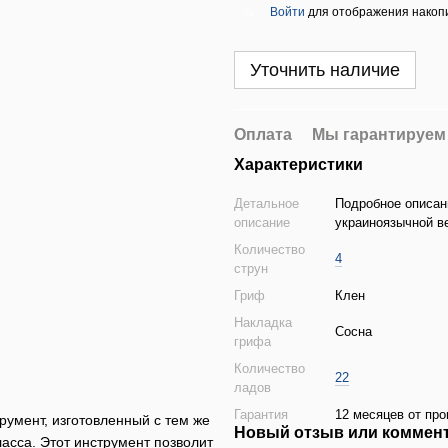
Войти
для отображения накопи
%
Уточнить наличие
Оплата
Мы гарантируем
Характеристики
Детальное
Подробное описан
описание
украиноязычной в
Количество
4
струн
Гриф
Клен
Накладка
Сосна
грифа
Количество
22
ладов
Гарантия
12 месяцев от про
умент, изготовленный с тем же
Новый отзыв или коммен
ласса. Этот инструмент позволит