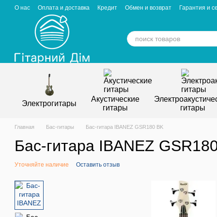
Перейти к основному контенту
О нас
Оплата и доставка
Кредит
Обмен и возврат
Гарантия и с
Отзывы о магазине
Вакансии
Статьи
Акустические
Электроакустиче
Электрогитары
гитары
гитары
Главная
Бас-гитары
Бас-гитара IBANEZ GSR180 BK
Бас-гитара IBANEZ GSR18
Уточняйте наличие
Оставить отзыв