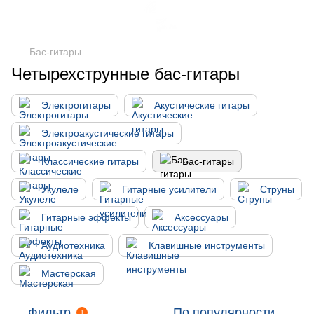
Бас-гитары
Четырехструнные бас-гитары
Электрогитары
Акустические гитары
Электроакустические гитары
Классические гитары
Бас-гитары
Укулеле
Гитарные усилители
Струны
Гитарные эффекты
Аксессуары
Аудиотехника
Клавишные инструменты
Мастерская
Фильтр
По популярности
1