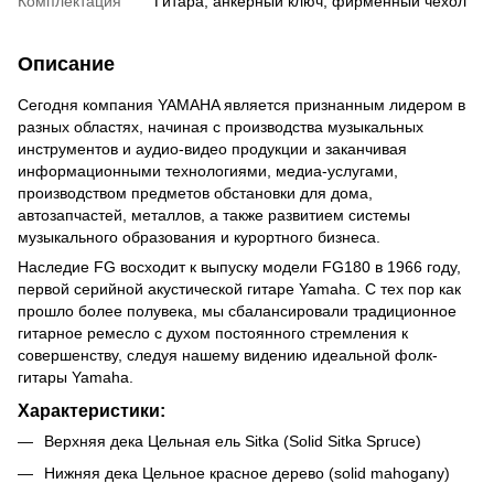
Комплектация
Гитара, анкерный ключ, фирменный чехол
Описание
Сегодня компания YAMAHA является признанным лидером в
разных областях, начиная с производства музыкальных
инструментов и аудио-видео продукции и заканчивая
информационными технологиями, медиа-услугами,
производством предметов обстановки для дома,
автозапчастей, металлов, а также развитием системы
музыкального образования и курортного бизнеса.
Наследие FG восходит к выпуску модели FG180 в 1966 году,
первой серийной акустической гитаре Yamaha. С тех пор как
прошло более полувека, мы сбалансировали традиционное
гитарное ремесло с духом постоянного стремления к
совершенству, следуя нашему видению идеальной фолк-
гитары Yamaha.
Характеристики:
Верхняя дека Цельная ель Sitka (Solid Sitka Spruce)
Нижняя дека Цельное красное дерево (solid mahogany)