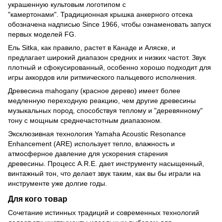
украшенную культовым логотипом с
"камертонами". Традиционная крышка анкерного отсека
обозначена надписью Since 1966, чтобы ознаменовать запуск
первых моделей FG.
Ель Sitka, как правило, растет в Канаде и Аляске, и
предлагает широкий диапазон средних и низких частот. Звук
плотный и сфокусированный, особенно хорошо подходит для
игры аккордов или ритмического пальцевого исполнения.
Древесина mahogany (красное дерево) имеет более
медленную переходную реакцию, чем другие древесины
музыкальных пород, способствуя теплому и "деревянному"
тону с мощным среднечастотным диапазоном.
Эксклюзивная технология Yamaha Acoustic Resonance
Enhancement (ARE) использует тепло, влажность и
атмосферное давление для ускорения старения
древесины. Процесс А.R.Е. дает инструменту насыщенный,
винтажный тон, что делает звук таким, как вы бы играли на
инструменте уже долгие годы.
Для кого товар
Сочетание истинных традиций и современных технологий