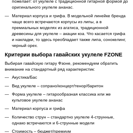
пожелает: от укулеле с традиционной гитарной формой до
оригинального укулеле ананас.
Материал корпуса и грифа. В модельной линейке бренда
чаще всего встречаются корпусы из липы, а в
премиальных моделях из агатиса, традиционной
древесины для укулеле – акации коа. Что касается грифа
и накладки, то здесь преобладает также липа, сонокелинг,
черный орех.
Критерии выбора гавайских укулеле FZONE
Выбирая гавайскую гитару Фзоне, рекомендуем обратить
внимание на стандартный ряд характеристик:
Акустика/Бас
Вид укулеле – сопрано/концерт/тенор/баритон
Форма укулеле – гитарообразная классика или же
культовое укулеле ананас
Материал корпуса и грифа
Количество струн – стандартно укулеле 4-струнные,
однако встречаются и 6-струнные модели
Стоимость – бюджет/премиум