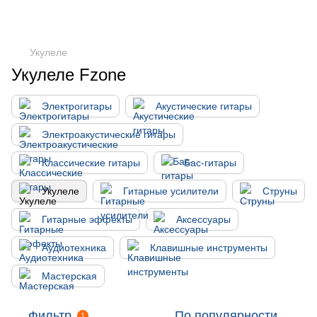
Укулеле
Укулеле Fzone
Электрогитары
Акустические гитары
Электроакустические гитары
Классические гитары
Бас-гитары
Укулеле
Гитарные усилители
Струны
Гитарные эффекты
Аксессуары
Аудиотехника
Клавишные инструменты
Мастерская
Фильтр
По популярности
1