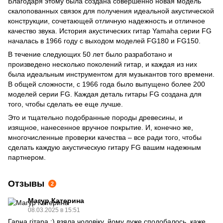
Благодаря этому была создана совершенно новая модель
скалопованных связок для получения идеальной акустической
конструкции, сочетающей отличную надежность и отличное
качество звука. История акустических гитар Yamaha серии FG
началась в 1966 году с выходом моделей FG180 и FG150.
В течение следующих 50 лет было разработано и
произведено несколько поколений гитар, и каждая из них
была идеальным инструментом для музыкантов того времени.
В общей сложности, с 1966 года было выпущено более 200
моделей серии FG. Каждая деталь гитары FG создана для
того, чтобы сделать ее еще лучше.
Это и тщательно подобранные породы древесины, и
изящное, нанесенное вручное покрытие. И, конечно же,
многочисленные проверки качества – все ради того, чтобы
сделать каждую акустическую гитару FG вашим надежным
партнером.
Отзывы
2
Магур Катерина
08.03.2025 в 15:51
Гарна гітара :) взяла чоловіку, йому дуже сподобалось, каже