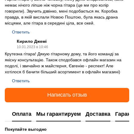
немає нічого ліпше ніж чорна гітара (це ми про колір
говорили). Звучить дзвінко, мені подобається як. Коробка
правда, в якій вислали Новою Поштою, була якась драна
місцями, але гітара в середині ціла, все окей.
Ответить
Кирило Джемі
10.01.2023 в 10:46
Крутезна гітара! Дякую гітарному дому, та його команді за
якісну консультацію. Також сподобався офлайн магазин на
подолі, і звичайно ж майстерня, Євгенію - респект! Але
хотілося б бачити більший асортимент в офлайн магазині)
Ответить
Написать отзыв
Оплата
Мы гарантируем
Доставка
Гарант
Покупайте выгодно