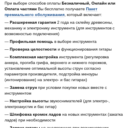
При выборе способов оплаты
Безналичный, Онлайн или
Оплата частями
Вы бесплатно получаете
Пакет
премиального обслуживания
, который включает:
—
Расширенная гарантия
2 года на склейку древесины,
механику и электронику инструмента (для инструментов с
возможностью подключения)
—
Профильная помощь
в выборе инструмента
—
Проверка целостности
и функционирования гитары
—
Комплексная настройка
инструмента (регулировка
анкера, прогиба грифа, верхнего и нижнего порожков,
установление оптимальной высоты струн согласно
параметров производителя, подстройка мензуры
(интонирование) на электро- и бас гитарах)
—
Замена струн
при условии покупки новых вместе с
инструментом
—
Настройка высоты
звукоснимателей (для электро-,
электроакустик и бас гитар)
—
Шлифовка кромок ладов
на новых инструментах (закатка
ладов) при необходимости
—
Замена гитары
на аналогичную при возникновении