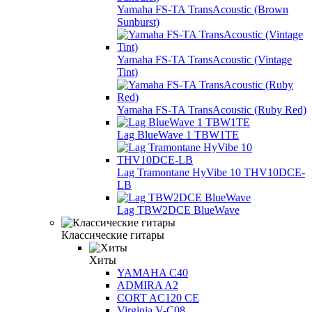
Yamaha FS-TA TransAcoustic (Brown
Sunburst)
Yamaha FS-TA TransAcoustic (Vintage
Tint)
Yamaha FS-TA TransAcoustic (Ruby Red)
Lag BlueWave 1 TBW1TE
Lag Tramontane HyVibe 10 THV10DCE-
LB
Lag TBW2DCE BlueWave
Классические гитары
Хиты
YAMAHA C40
ADMIRA A2
CORT AC120 CE
Virginia V-C08