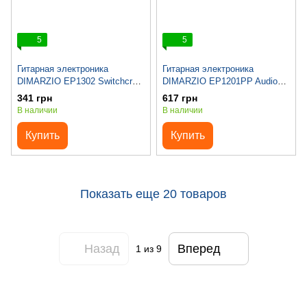
5
5
Гитарная электроника
Гитарная электроника
DIMARZIO EP1302 Switchcraft
DIMARZIO EP1201PP Audio
Stereo Output Jack
Taper Potentiometer 500K
341 грн
617 грн
(Push-Pull)
В наличии
В наличии
Купить
Купить
Показать еще 20 товаров
Назад
Вперед
1
из 9