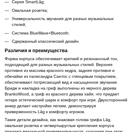
Серия SmartLâg;
Овальная розетка;
Универсальность звучания для разных музыкальных
стилей;
Система BlueWave+Bluetooth;
Сдержанный классический дизайн.
Различия и преимущества
Форма корпуса обеспечивает крепкий и резонансный тон,
подходящий для разных музыкальных стилей. Верхняя
противня из массива красного кедра, задняя противня и
обечайки из палисандра Сантос с глянцевым покрытием,
обеспечивают потрясающий вид и насыщенное звучание.
Бридж и накладка на гриф выполнены из черного дерева
BrankoWood, а гриф из красного дерева хайя, что придает
гитаре эстетический шарм и комфорт при игре. Двухсторонний
анкер делает настройки легким, демонстрируя
приверженность Lâg к комфорту игроков.
Такие детали дизайна, как знаковая голова грифа Lâg,
овальная розетка и четвертькруглые крепления корпуса
придают визуальной привлекательности, сохраняя при этом